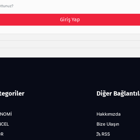
uttunuz?
Giriş Yap
tegoriler
Diğer Bağlantıl
ONOMİ
Hakkımızda
NCEL
Bize Ulaşın
OR
RSS