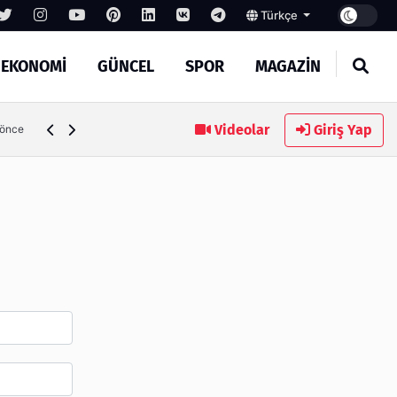
Türkçe
EKONOMİ
GÜNCEL
SPOR
MAGAZİN
SEO Hizmeti Alırken Kandırılmamak İçin Bilinmesi Gerekenl
Videolar
Giriş Yap
 önce