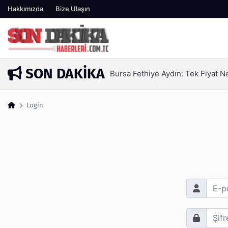
Hakkımızda
Bize Ulaşın
SON DAKIKA
Bursa Fethiye Aydın: Tek Fiyat 
15 saat önce
Login
E-posta Adr
Şifre