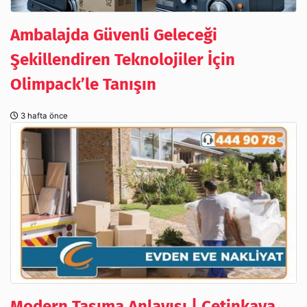
Ambalajda Güvenli Geleceği
Şekillendiren Teknolojiler İçin
Olimpack’le Tanışın
3 hafta önce
Modern Taşıma Anlayışı | Çetinkaya