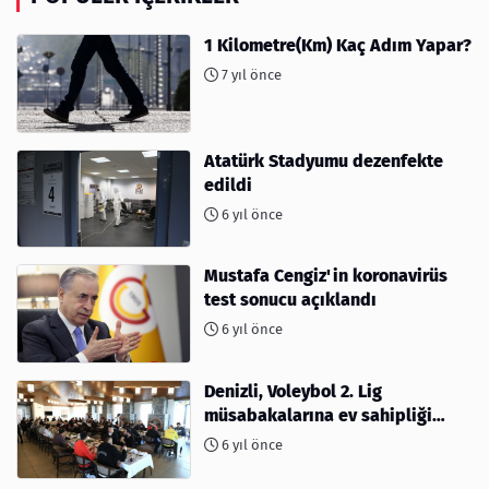
1 Kilometre(Km) Kaç Adım Yapar?
7 yıl önce
Atatürk Stadyumu dezenfekte
edildi
6 yıl önce
Mustafa Cengiz'in koronavirüs
test sonucu açıklandı
6 yıl önce
Denizli, Voleybol 2. Lig
müsabakalarına ev sahipliği
yapıyor
6 yıl önce