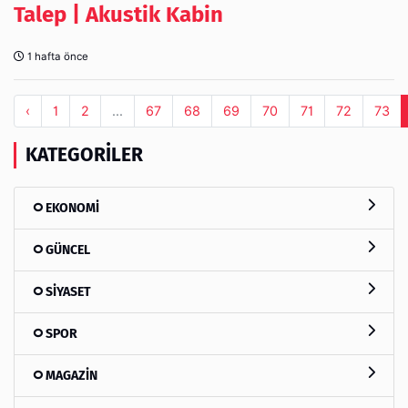
Talep | Akustik Kabin
1 hafta önce
‹
1
2
...
67
68
69
70
71
72
73
KATEGORILER
EKONOMİ
GÜNCEL
SİYASET
SPOR
MAGAZİN