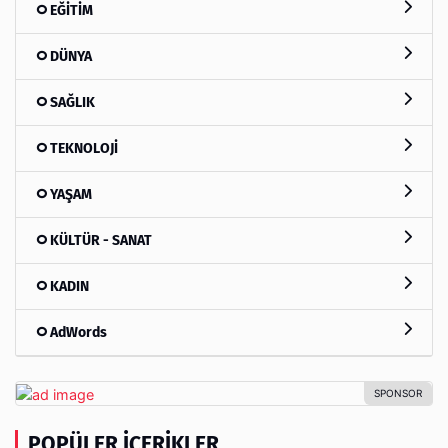
EĞİTİM
DÜNYA
SAĞLIK
TEKNOLOJİ
YAŞAM
KÜLTÜR - SANAT
KADIN
AdWords
POPÜLER İÇERIKLER