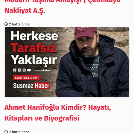
Nakliyat A.Ş.
2 hafta önce
Ahmet Hanifoğlu Kimdir? Hayatı,
Kitapları ve Biyografisi
2 hafta önce