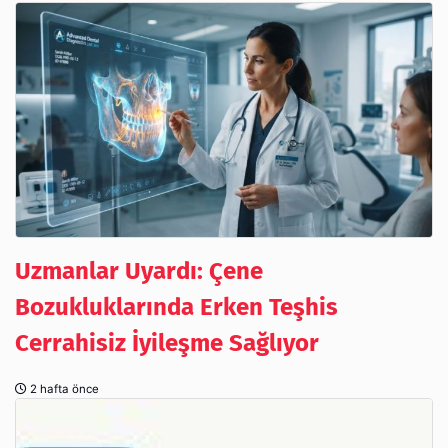
Uzmanlar Uyardı: Çene
Bozukluklarında Erken Teşhis
Cerrahisiz İyileşme Sağlıyor
2 hafta önce