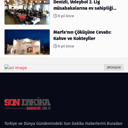
Denizli, Voleybol 2. Lig
müsabakalarına ev sahipliği
yapıyor
6 yıl önce
Marfa'nın Çöküşüne Cevabı:
Kahve ve Kokteyller
6 yıl önce
Türkiye ve Dünya Gündemindeki Son Dakika Haberlerini Buradan