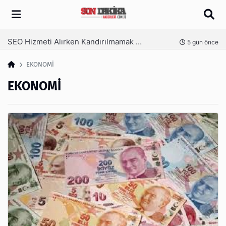
Arama
SEO Hizmeti Alırken Kandırılmamak İçin Bilinmesi Gerekenler
nce
5 gün önce
EKONOMİ
EKONOMİ