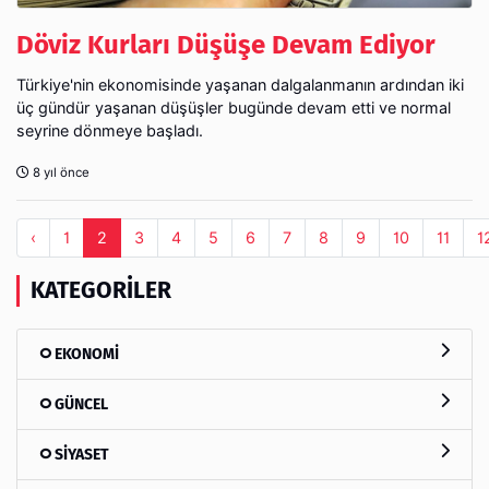
Döviz Kurları Düşüşe Devam Ediyor
Türkiye'nin ekonomisinde yaşanan dalgalanmanın ardından iki
üç gündür yaşanan düşüşler bugünde devam etti ve normal
seyrine dönmeye başladı.
8 yıl önce
‹
1
2
3
4
5
6
7
8
9
10
11
1
KATEGORILER
EKONOMİ
GÜNCEL
SİYASET