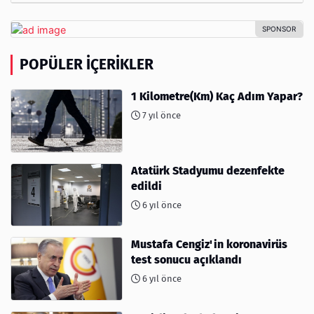
POPÜLER İÇERIKLER
1 Kilometre(Km) Kaç Adım Yapar?
7 yıl önce
Atatürk Stadyumu dezenfekte
edildi
6 yıl önce
Mustafa Cengiz'in koronavirüs
test sonucu açıklandı
6 yıl önce