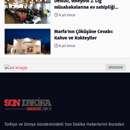
Denizli, Voleybol 2. Lig
müsabakalarına ev sahipliği
yapıyor
6 yıl önce
Marfa'nın Çöküşüne Cevabı:
Kahve ve Kokteyller
6 yıl önce
Türkiye ve Dünya Gündemindeki Son Dakika Haberlerini Buradan