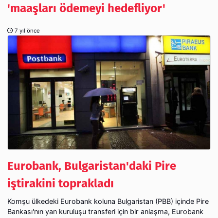
'maaşları ödemeyi hedefliyor'
7 yıl önce
Eurobank, Bulgaristan'daki Pire
iştirakini toprakladı
Komşu ülkedeki Eurobank koluna Bulgaristan (PBB) içinde Pire
Bankası'nın yan kuruluşu transferi için bir anlaşma, Eurobank