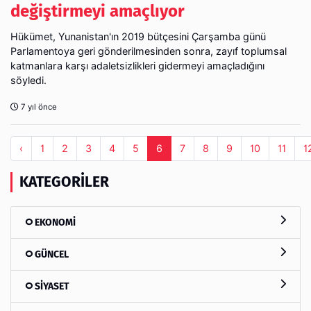
değiştirmeyi amaçlıyor
Hükümet, Yunanistan'ın 2019 bütçesini Çarşamba günü
Parlamentoya geri gönderilmesinden sonra, zayıf toplumsal
katmanlara karşı adaletsizlikleri gidermeyi amaçladığını
söyledi.
7 yıl önce
‹
1
2
3
4
5
6
7
8
9
10
11
1
KATEGORILER
EKONOMİ
GÜNCEL
SİYASET