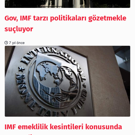
Gov, IMF tarzı politikaları gözetmekle
suçluyor
7 yıl önce
IMF emeklilik kesintileri konusunda