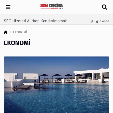
Arama
SEO Hizmeti Alırken Kandırılmamak İçin Bilinmesi Gerekenler
nce
5 gün önce
EKONOMİ
EKONOMİ