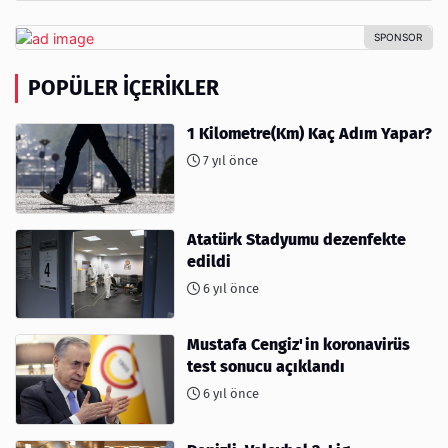
POPÜLER İÇERIKLER
1 Kilometre(Km) Kaç Adım Yapar?
7 yıl önce
Atatürk Stadyumu dezenfekte
edildi
6 yıl önce
Mustafa Cengiz'in koronavirüs
test sonucu açıklandı
6 yıl önce