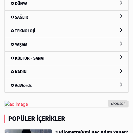
DÜNYA
SAĞLIK
TEKNOLOJİ
YAŞAM
KÜLTÜR - SANAT
KADIN
AdWords
POPÜLER İÇERIKLER
1 Kilometre(Km) Kaç Adım Yapar?