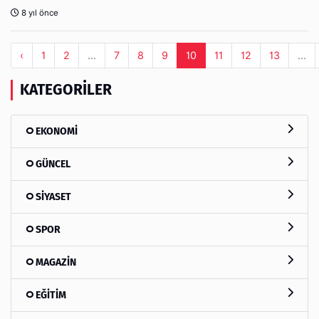
8 yıl önce
‹
1
2
...
7
8
9
10
11
12
13
...
KATEGORILER
EKONOMİ
GÜNCEL
SİYASET
SPOR
MAGAZİN
EĞİTİM