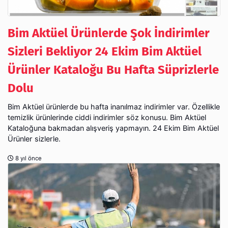
Bim Aktüel Ürünlerde Şok İndirimler
Sizleri Bekliyor 24 Ekim Bim Aktüel
Ürünler Kataloğu Bu Hafta Süprizlerle
Dolu
Bim Aktüel ürünlerde bu hafta inanılmaz indirimler var. Özellikle
temizlik ürünlerinde ciddi indirimler söz konusu. Bim Aktüel
Kataloğuna bakmadan alışveriş yapmayın. 24 Ekim Bim Aktüel
Ürünler sizlerle.
8 yıl önce