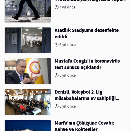
7 yıl önce
Atatürk Stadyumu dezenfekte
edildi
6 yıl önce
Mustafa Cengiz'in koronavirüs
test sonucu açıklandı
6 yıl önce
Denizli, Voleybol 2. Lig
müsabakalarına ev sahipliği
yapıyor
6 yıl önce
Marfa'nın Çöküşüne Cevabı:
Kahve ve Kokteyller