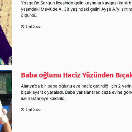
Yozgat’ın Sorgun ilçesinde gelin kaynana kavgası kanlı bit
yaşındaki Mevlüde A. 38 yaşındaki gelini Ayşe A.’yı sırtı
öldürdü.
9 yıl önce
Baba oğlunu Haciz Yüzünden Bıçak
Alanya’da bir baba oğlunu eve haciz getirdiği için 2 yeri
bıçaklayarak yaraladı. Baba yakalanarak ceza evine gönd
ise hastaneye kaldırıldı.
9 yıl önce