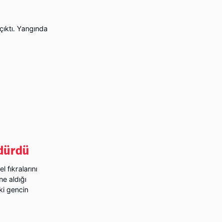
çıktı. Yangında
ldürdü
 fıkralarını
ne aldığı
ki gencin