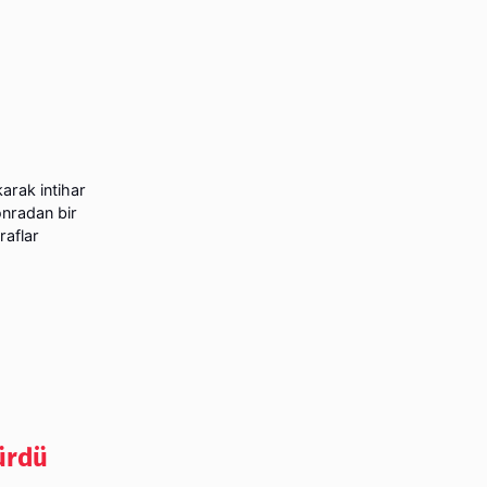
karak intihar
onradan bir
raflar
ürdü