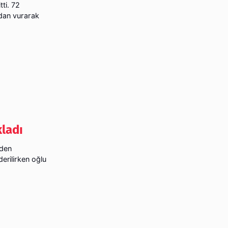
ti. 72
ndan vurarak
ladı
nden
erilirken oğlu