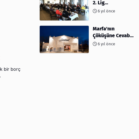
2. Lig
müsabakalarına
6 yıl önce
ev sahipliği
yapıyor
Marfa'nın
Çöküşüne Cevabı:
Kahve ve
6 yıl önce
Kokteyller
ç
k bir borç
.