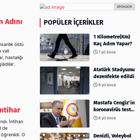
n Adını
POPÜLER İÇERIKLER
1 Kilometre(Km)
Kaç Adım Yapar?
nsanlık öldü
 vali
7 yıl önce
r, hastalığı
adılar.
Atatürk Stadyumu
dezenfekte edildi
6 yıl önce
Mustafa Cengiz'in
ntihar
koronavirüs test
sonucu açıklandı
6 yıl önce
dı. İntiharı
l de
 öğrenildi. O
Denizli, Voleybol