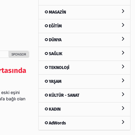
MAGAZİN
EĞİTİM
DÜNYA
SAĞLIK
TEKNOLOJİ
rtasında
YAŞAM
 eski eşini
KÜLTÜR - SANAT
’a bağlı olan
KADIN
AdWords