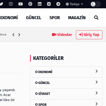
Türkçe
EKONOMİ
GÜNCEL
SPOR
MAGAZİN
Videolar
Giriş Yap
 önce
KATEGORILER
EKONOMİ
GÜNCEL
y yaşandı.
SİYASET
em Acar
l lüks bir
SPOR