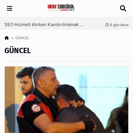
Arama
SEO Hizmeti Alırken Kandırılmamak İçin Bilinmesi Gerekenler
nce
4 gün önce
GÜNCEL
GÜNCEL