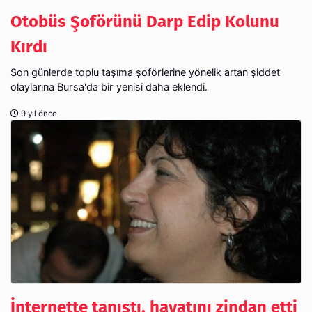
Otobüs Şoförünü Darp Edip Kolunu
Kırdı
Son günlerde toplu taşıma şoförlerine yönelik artan şiddet
olaylarına Bursa'da bir yenisi daha eklendi.
9 yıl önce
İnternette tanıştı, hayatını zindan etti