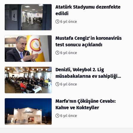
Atatürk Stadyumu dezenfekte
edildi
6 yıl önce
Mustafa Cengiz'in koronavirüs
test sonucu açıklandı
6 yıl önce
Denizli, Voleybol 2. Lig
müsabakalarına ev sahipliği
yapıyor
6 yıl önce
Marfa'nın Çöküşüne Cevabı:
Kahve ve Kokteyller
6 yıl önce