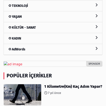
TEKNOLOJİ
YAŞAM
KÜLTÜR - SANAT
KADIN
AdWords
POPÜLER İÇERIKLER
1 Kilometre(Km) Kaç Adım Yapar?
7 yıl önce