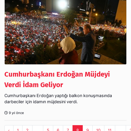
Cumhurbaşkanı Erdoğan Müjdeyi
Verdi İdam Geliyor
Cumhurbaşkanı Erdoğan yaptığı balkon konuşmasında
darbeciler için idamın müjdesini verdi.
9 yıl önce
‹
1
2
...
5
6
7
8
9
10
11
...