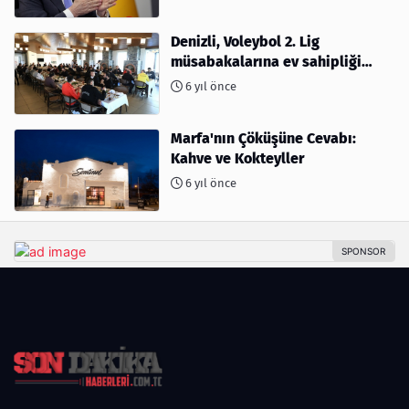
Denizli, Voleybol 2. Lig
müsabakalarına ev sahipliği
yapıyor
6 yıl önce
Marfa'nın Çöküşüne Cevabı:
Kahve ve Kokteyller
6 yıl önce