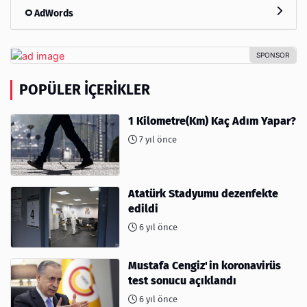
AdWords
POPÜLER İÇERIKLER
1 Kilometre(Km) Kaç Adım Yapar?
7 yıl önce
Atatürk Stadyumu dezenfekte
edildi
6 yıl önce
Mustafa Cengiz'in koronavirüs
test sonucu açıklandı
6 yıl önce