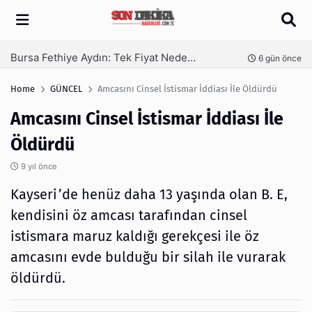
Arama
SEO Hizmeti Alırken Kandırılmamak İçin Bilinmesi Gerekenler
nce
1 hafta önce
Home
GÜNCEL
Amcasını Cinsel İstismar İddiası İle Öldürdü
Amcasını Cinsel İstismar İddiası İle
Öldürdü
9 yıl önce
Kayseri’de henüz daha 13 yaşında olan B. E,
kendisini öz amcası tarafından cinsel
istismara maruz kaldığı gerekçesi ile öz
amcasını evde bulduğu bir silah ile vurarak
öldürdü.