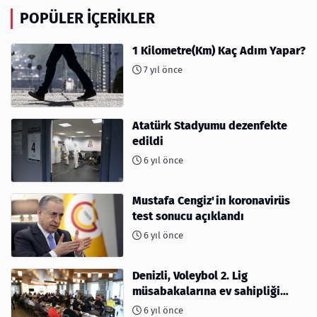
POPÜLER İÇERIKLER
1 Kilometre(Km) Kaç Adım Yapar?
7 yıl önce
Atatürk Stadyumu dezenfekte
edildi
6 yıl önce
Mustafa Cengiz'in koronavirüs
test sonucu açıklandı
6 yıl önce
Denizli, Voleybol 2. Lig
müsabakalarına ev sahipliği
yapıyor
6 yıl önce