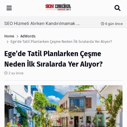
Arama
SEO Hizmeti Alırken Kandırılmamak İçin Bilinmesi Gerekenler
nce
6 gün önce
Home
AdWords
Ege’de Tatil Planlarken Çeşme Neden İlk Sıralarda Yer Alıyor?
Ege’de Tatil Planlarken Çeşme
Neden İlk Sıralarda Yer Alıyor?
2 ay önce