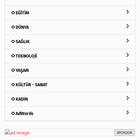
EĞİTİM
DÜNYA
SAĞLIK
TEKNOLOJİ
YAŞAM
KÜLTÜR - SANAT
KADIN
AdWords