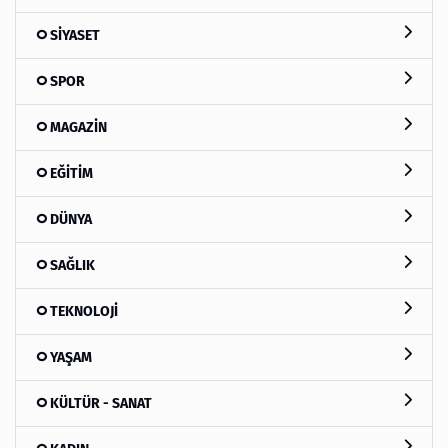
SİYASET
SPOR
MAGAZİN
EĞİTİM
DÜNYA
SAĞLIK
TEKNOLOJİ
YAŞAM
KÜLTÜR - SANAT