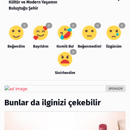
Kültür ve Modern Yaşamın
Buluştuğu Şehir
Beğendim
Bayıldım
Komik Bu!
Beğenmedim!
Üzgünüm
Sinirlendim
Bunlar da ilginizi çekebilir