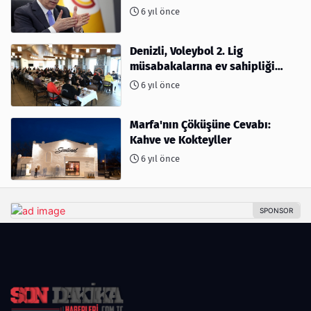
6 yıl önce
Denizli, Voleybol 2. Lig
müsabakalarına ev sahipliği
yapıyor
6 yıl önce
Marfa'nın Çöküşüne Cevabı:
Kahve ve Kokteyller
6 yıl önce