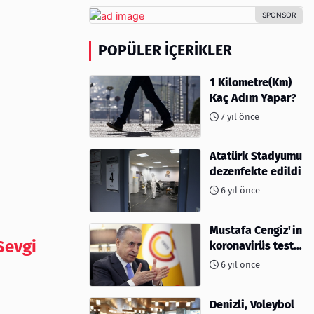
POPÜLER İÇERIKLER
1 Kilometre(Km)
Kaç Adım Yapar?
7 yıl önce
Atatürk Stadyumu
dezenfekte edildi
6 yıl önce
Mustafa Cengiz'in
Sevgi
koronavirüs test
sonucu açıklandı
6 yıl önce
Denizli, Voleybol