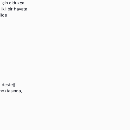
 için oldukça
ıklı bir hayata
ilde
a desteği
 noktasında,