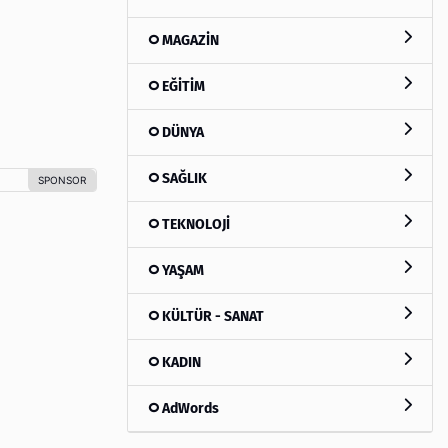
MAGAZİN
EĞİTİM
DÜNYA
SAĞLIK
TEKNOLOJİ
YAŞAM
KÜLTÜR - SANAT
KADIN
AdWords