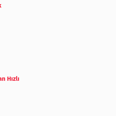
k
n Hızlı