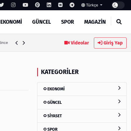
Türkçe
EKONOMİ
GÜNCEL
SPOR
MAGAZİN
Videolar
Giriş Yap
 önce
KATEGORILER
EKONOMİ
GÜNCEL
SİYASET
SPOR