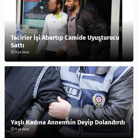
Tacirler İşi Abartıp Camide Uyuşturucu
Sattı
9 yıl önce
Yaşlı Kadına Annemsin Deyip Dolandırdı
9 yıl önce