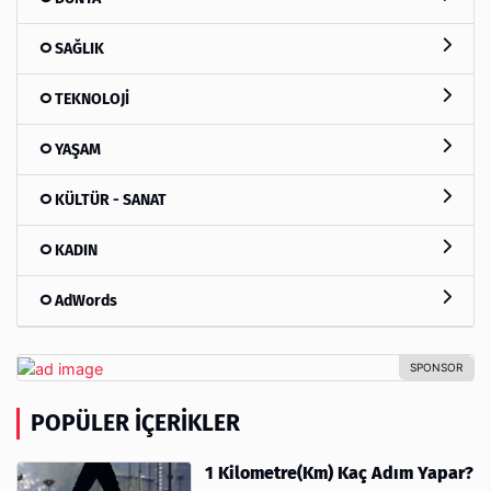
SAĞLIK
TEKNOLOJİ
YAŞAM
KÜLTÜR - SANAT
KADIN
AdWords
POPÜLER İÇERIKLER
1 Kilometre(Km) Kaç Adım Yapar?