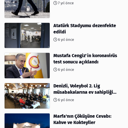
7 yıl önce
Atatürk Stadyumu dezenfekte
edildi
6 yıl önce
Mustafa Cengiz'in koronavirüs
test sonucu açıklandı
6 yıl önce
Denizli, Voleybol 2. Lig
müsabakalarına ev sahipliği
yapıyor
6 yıl önce
Marfa'nın Çöküşüne Cevabı:
Kahve ve Kokteyller