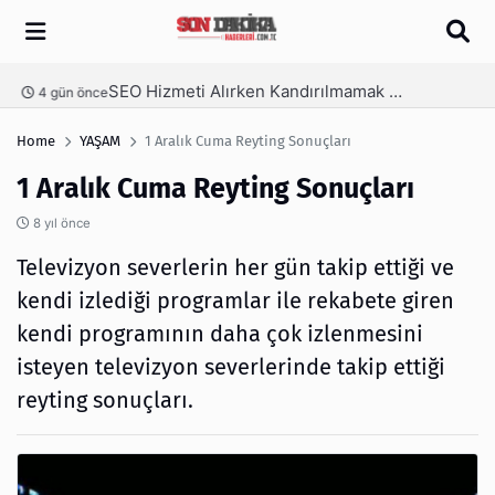
Arama
SEO Hizmeti Alırken Kandırılmamak İçin Bilinmesi Gerekenler
nce
5 gün önce
Home
YAŞAM
1 Aralık Cuma Reyting Sonuçları
1 Aralık Cuma Reyting Sonuçları
8 yıl önce
Televizyon severlerin her gün takip ettiği ve
kendi izlediği programlar ile rekabete giren
kendi programının daha çok izlenmesini
isteyen televizyon severlerinde takip ettiği
reyting sonuçları.