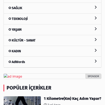
SAĞLIK
TEKNOLOJİ
YAŞAM
KÜLTÜR - SANAT
KADIN
AdWords
POPÜLER İÇERIKLER
1 Kilometre(Km) Kaç Adım Yapar?
7 yıl önce