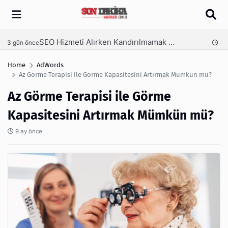
Arama
SEO Hizmeti Alırken Kandırılmamak İçin Bilinmesi Gerekenler
nce
4 gün önce
Home
AdWords
Az Görme Terapisi ile Görme Kapasitesini Artırmak Mümkün mü?
Az Görme Terapisi ile Görme
Kapasitesini Artırmak Mümkün mü?
9 ay önce