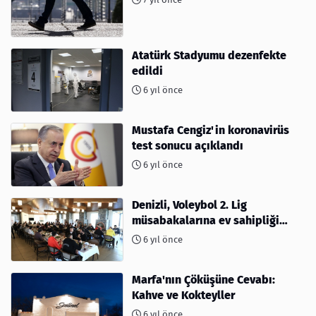
Atatürk Stadyumu dezenfekte
edildi
6 yıl önce
Mustafa Cengiz'in koronavirüs
test sonucu açıklandı
6 yıl önce
Denizli, Voleybol 2. Lig
müsabakalarına ev sahipliği
yapıyor
6 yıl önce
Marfa'nın Çöküşüne Cevabı:
Kahve ve Kokteyller
6 yıl önce