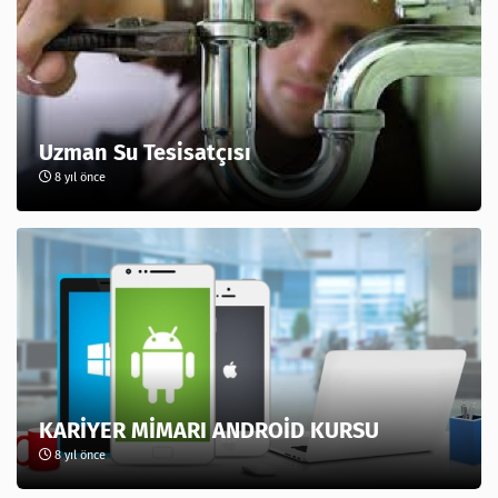
Uzman Su Tesisatçısı
8 yıl önce
KARİYER MİMARI ANDROİD KURSU
8 yıl önce