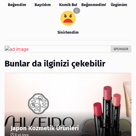
Beğendim
Bayıldım
Komik Bu!
Beğenmedim!
Üzgünüm
Sinirlendim
Bunlar da ilginizi çekebilir
Japon Kozmetik Ürünleri
8 yıl önce