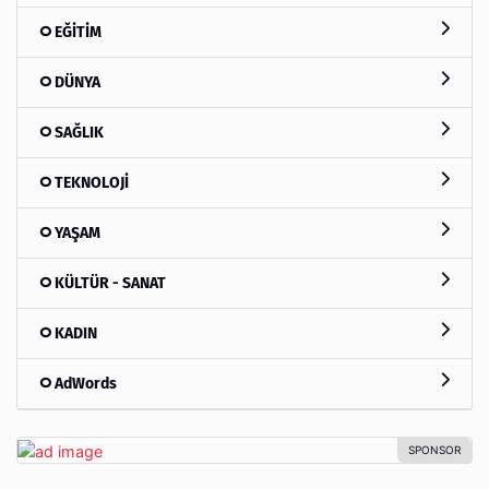
EĞİTİM
DÜNYA
SAĞLIK
TEKNOLOJİ
YAŞAM
KÜLTÜR - SANAT
KADIN
AdWords