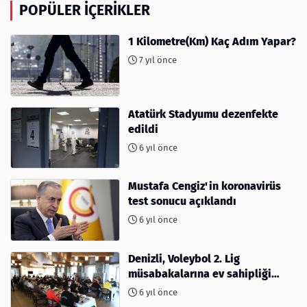
POPÜLER İÇERIKLER
1 Kilometre(Km) Kaç Adım Yapar?
7 yıl önce
Atatürk Stadyumu dezenfekte
edildi
6 yıl önce
Mustafa Cengiz'in koronavirüs
test sonucu açıklandı
6 yıl önce
Denizli, Voleybol 2. Lig
müsabakalarına ev sahipliği
yapıyor
6 yıl önce