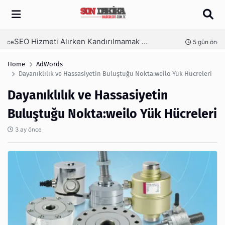
Arama
SEO Hizmeti Alırken Kandırılmamak İçin Bilinmesi Gerekenler
nce
5 gün önce
Home
AdWords
Dayanıklılık ve Hassasiyetin Buluştuğu Nokta:weilo Yük Hücreleri
Dayanıklılık ve Hassasiyetin
Buluştuğu Nokta:weilo Yük Hücreleri
3 ay önce