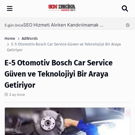
Arama
SEO Hizmeti Alırken Kandırılmamak İçin Bilinmesi Gerekenler
nce
6 gün önce
Home
AdWords
E-5 Otomotiv Bosch Car Service Güven ve Teknolojiyi Bir Araya
Getiriyor
E-5 Otomotiv Bosch Car Service
Güven ve Teknolojiyi Bir Araya
Getiriyor
3 ay önce