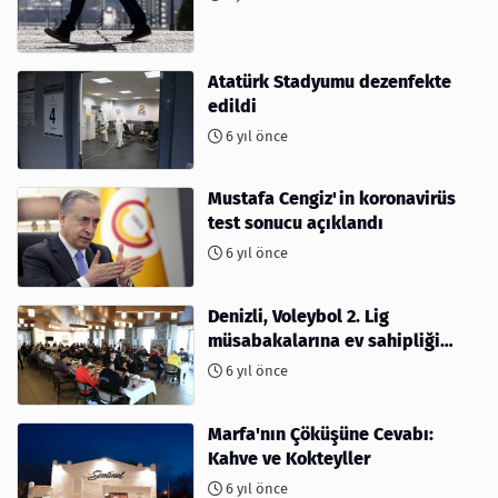
Atatürk Stadyumu dezenfekte
edildi
6 yıl önce
Mustafa Cengiz'in koronavirüs
test sonucu açıklandı
6 yıl önce
Denizli, Voleybol 2. Lig
müsabakalarına ev sahipliği
yapıyor
6 yıl önce
Marfa'nın Çöküşüne Cevabı:
Kahve ve Kokteyller
6 yıl önce