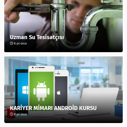
Uzman Su Tesisatçısı
8 yıl önce
KARİYER MİMARI ANDROİD KURSU
8 yıl önce