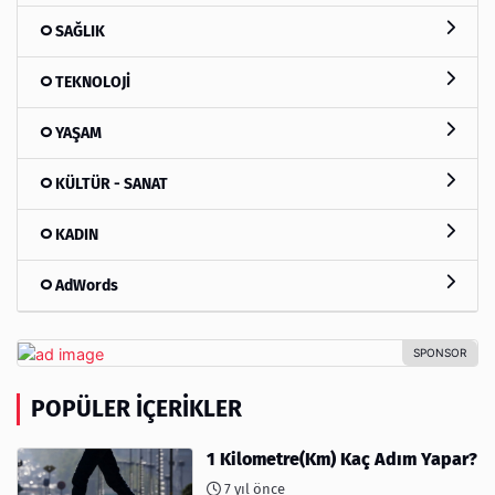
SAĞLIK
TEKNOLOJİ
YAŞAM
KÜLTÜR - SANAT
KADIN
AdWords
POPÜLER İÇERIKLER
1 Kilometre(Km) Kaç Adım Yapar?
7 yıl önce