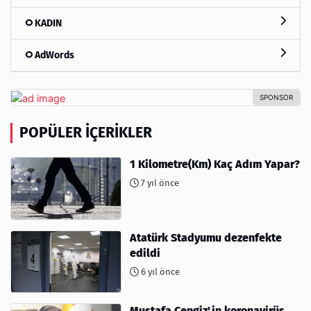
KADIN
AdWords
POPÜLER İÇERIKLER
1 Kilometre(Km) Kaç Adım Yapar?
7 yıl önce
Atatürk Stadyumu dezenfekte
edildi
6 yıl önce
Mustafa Cengiz'in koronavirüs