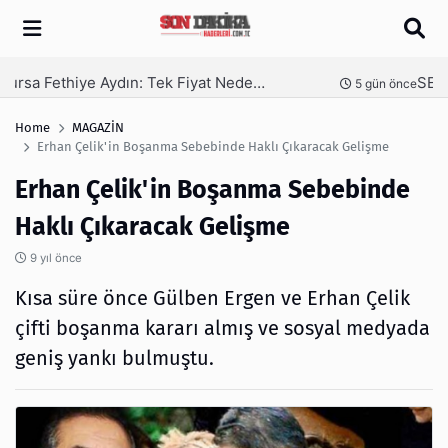
Arama
SEO Hizmeti Alırken Kandırılmamak İçin Bilinmesi Gerekenler
nce
6 gün önce
Home
MAGAZİN
Erhan Çelik'in Boşanma Sebebinde Haklı Çıkaracak Gelişme
Erhan Çelik'in Boşanma Sebebinde
Haklı Çıkaracak Gelişme
9 yıl önce
Kısa süre önce Gülben Ergen ve Erhan Çelik
çifti boşanma kararı almış ve sosyal medyada
geniş yankı bulmuştu.