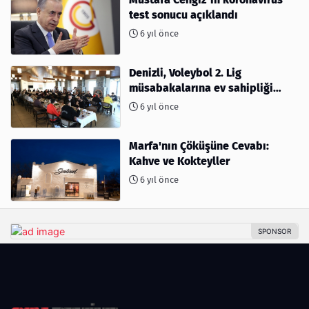
test sonucu açıklandı
6 yıl önce
Denizli, Voleybol 2. Lig
müsabakalarına ev sahipliği
yapıyor
6 yıl önce
Marfa'nın Çöküşüne Cevabı:
Kahve ve Kokteyller
6 yıl önce