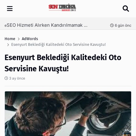
Arama
SEO Hizmeti Alırken Kandırılmamak İçin Bilinmesi Gerekenler
nce
6 gün önce
Home
AdWords
Esenyurt Beklediği Kalitedeki Oto Servisine Kavuştu!
Esenyurt Beklediği Kalitedeki Oto
Servisine Kavuştu!
3 ay önce