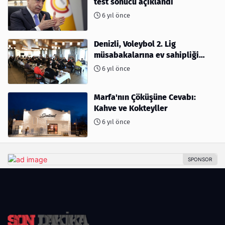
test sonucu açıklandı
6 yıl önce
Denizli, Voleybol 2. Lig
müsabakalarına ev sahipliği
yapıyor
6 yıl önce
Marfa'nın Çöküşüne Cevabı:
Kahve ve Kokteyller
6 yıl önce