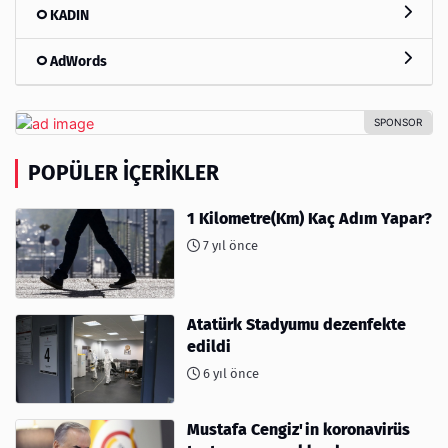
KADIN
AdWords
POPÜLER İÇERIKLER
1 Kilometre(Km) Kaç Adım Yapar?
7 yıl önce
Atatürk Stadyumu dezenfekte
edildi
6 yıl önce
Mustafa Cengiz'in koronavirüs