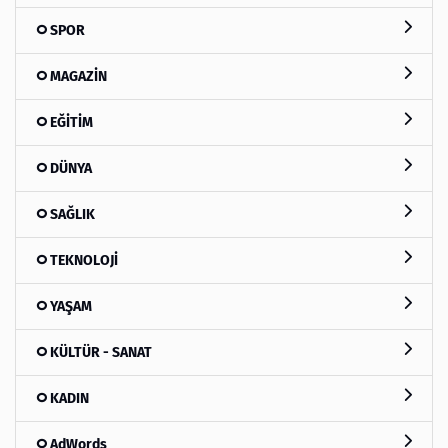
SPOR
MAGAZİN
EĞİTİM
DÜNYA
SAĞLIK
TEKNOLOJİ
YAŞAM
KÜLTÜR - SANAT
KADIN
AdWords