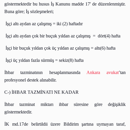
göstermektedir bu husus İş Kanunu madde 17' de düzenlenmiştir.
Buna göre; İş sözleşmeleri;
İşçi altı aydan az çalışmış = iki (2) haftadır
İşçi altı aydan çok bir buçuk yıldan az çalışmış
=
dört(4) hafta
İşçi bir buçuk yıldan çok üç yıldan az çalışmış = altı(6) hafta
İşçi üç yıldan fazla sürmüş = sekiz(8) hafta
İhbar tazminatının hesaplanmasında
Ankara avukat
’tan
profesyonel destek alınabilir.
C-) İHBAR TAZMİNATI NE KADAR
İhbar tazminat miktarı ihbar süresine göre değişiklik
göstermektedir.
İK md.17de belirtildii üzere Bildirim şartına uymayan taraf,