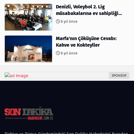
Denizli, Voleybol 2. Lig
müsabakalarına ev sahipliği
yapıyor
6 yıl önce
Marfa'nın Çöküşüne Cevabı:
Kahve ve Kokteyller
6 yıl önce