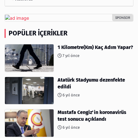
POPÜLER İÇERIKLER
1 Kilometre(Km) Kaç Adım Yapar?
7 yıl önce
Atatürk Stadyumu dezenfekte
edildi
6 yıl önce
Mustafa Cengiz'in koronavirüs
test sonucu açıklandı
6 yıl önce