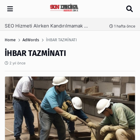
Arama
SEO Hizmeti Alırken Kandırılmamak İçin Bilinmesi Gerekenler
nce
1 hafta önce
Home
AdWords
İHBAR TAZMİNATI
İHBAR TAZMİNATI
2 yıl önce