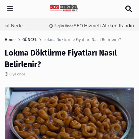
Arama
SEO Hizmeti Alırken Kandırılmamak İçin Bilinmesi Gerekenler
nce
4 gün önce
Home
GÜNCEL
Lokma Döktürme Fiyatları Nasıl Belirlenir?
Lokma Döktürme Fiyatları Nasıl
Belirlenir?
6 yıl önce