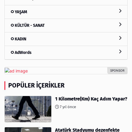
YAŞAM
KÜLTÜR - SANAT
KADIN
AdWords
POPÜLER İÇERIKLER
1 Kilometre(Km) Kaç Adım Yapar?
7 yıl önce
Atatürk Stadyumu dezenfekte