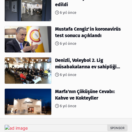
edildi
6 yıl önce
Mustafa Cengiz'in koronavirüs
test sonucu açıklandı
6 yıl önce
Denizli, Voleybol 2. Lig
müsabakalarına ev sahipliği
yapıyor
6 yıl önce
Marfa'nın Çöküşüne Cevabı:
Kahve ve Kokteyller
6 yıl önce