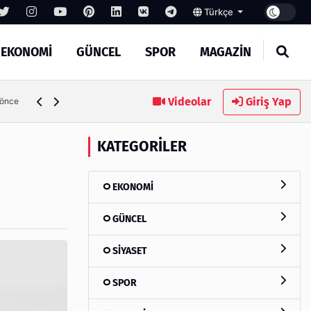
Türkçe
EKONOMİ
GÜNCEL
SPOR
MAGAZİN
Videolar
Giriş Yap
 önce
KATEGORILER
EKONOMİ
GÜNCEL
SİYASET
SPOR