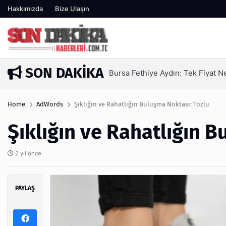
Hakkımızda
Bize Ulaşın
SON DAKIKA
SEO Hizmeti Alırken Kandırılmam
5 gün önce
Home
AdWords
Şıklığın ve Rahatlığın Buluşma Noktası: Tozlu
Şıklığın ve Rahatlığın B
2 yıl önce
PAYLAŞ