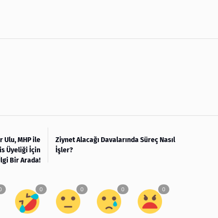
r Ulu, MHP ile
Ziynet Alacağı Davalarında Süreç Nasıl
s Üyeliği İçin
İşler?
İlgi Bir Arada!