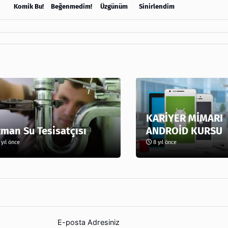
Komik Bu!
Beğenmedim!
Üzgünüm
Sinirlendim
KARİYER MİMARI
man Su Tesisatçısı
ANDROİD KURSU
yıl önce
8 yıl önce
E-posta Adresiniz