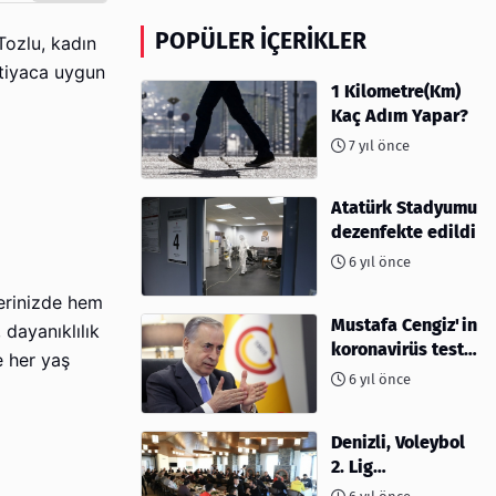
POPÜLER İÇERIKLER
Tozlu, kadın
htiyaca uygun
1 Kilometre(Km)
Kaç Adım Yapar?
7 yıl önce
Atatürk Stadyumu
dezenfekte edildi
6 yıl önce
erinizde hem
Mustafa Cengiz'in
 dayanıklılık
koronavirüs test
e her yaş
sonucu açıklandı
6 yıl önce
Denizli, Voleybol
2. Lig
müsabakalarına