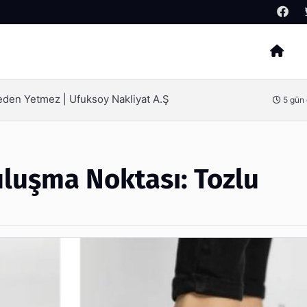
Arama
ak İçin Bilinmesi Gerekenler
6 gün
uluşma Noktası: Tozlu