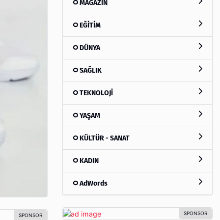
MAGAZİN
EĞİTİM
DÜNYA
SAĞLIK
TEKNOLOJİ
YAŞAM
KÜLTÜR - SANAT
KADIN
AdWords