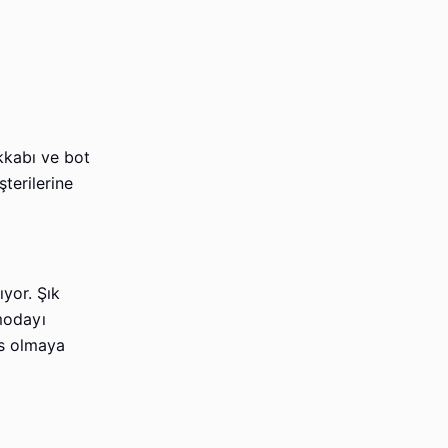
kkabı ve bot
şterilerine
yor. Şık
 modayı
es olmaya