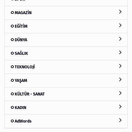
MAGAZİN
EĞİTİM
DÜNYA
SAĞLIK
TEKNOLOJİ
YAŞAM
KÜLTÜR - SANAT
KADIN
AdWords