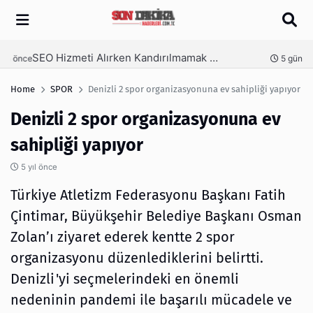
Arama
SEO Hizmeti Alırken Kandırılmamak İçin Bilinmesi Gerekenler
nce
5 gün önce
Home
SPOR
Denizli 2 spor organizasyonuna ev sahipliği yapıyor
Denizli 2 spor organizasyonuna ev
sahipliği yapıyor
5 yıl önce
Türkiye Atletizm Federasyonu Başkanı Fatih
Çintimar, Büyükşehir Belediye Başkanı Osman
Zolan’ı ziyaret ederek kentte 2 spor
organizasyonu düzenlediklerini belirtti.
Denizli'yi seçmelerindeki en önemli
nedeninin pandemi ile başarılı mücadele ve