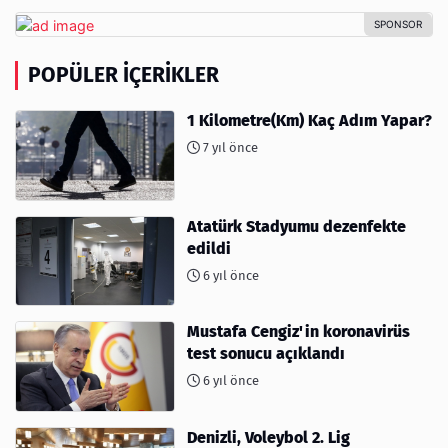
POPÜLER İÇERIKLER
1 Kilometre(Km) Kaç Adım Yapar?
7 yıl önce
Atatürk Stadyumu dezenfekte
edildi
6 yıl önce
Mustafa Cengiz'in koronavirüs
test sonucu açıklandı
6 yıl önce
Denizli, Voleybol 2. Lig