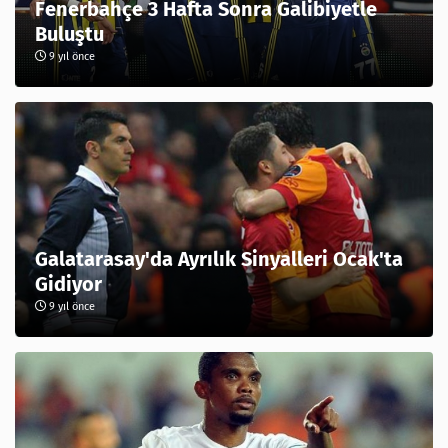
Fenerbahçe 3 Hafta Sonra Galibiyetle
Buluştu
9 yıl önce
Galatarasay'da Ayrılık Sinyalleri Ocak'ta
Gidiyor
9 yıl önce