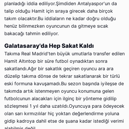
planladığı iddia ediliyor.Şimdiden Antalyaspor'un da
talip olduğu Hamit için sıraya girecek daha birçok
takım olacaktır.Bu iddiaların ne kadar doğru olduğu
henüz bilinmezken oyuncunun da gitmeye sıcak
bakacağı tahmin ediliyor.
Galatasaray'da Hep Sakat Kaldı
Takıma Real Madrid'ten büyük umutlarla transfer edilen
Hamit Altıntop bir süre futbol oynadıktan sonra
sakatlandı.Ağır bir sakatlık geçiren oyuncu ara ara
düzelip takıma dönse de tekrar sakatlanarak bir
türlü
eski formuna kavuşamadı.Bu sezon başında iyileşse de
takımda artık istenmeyen oyuncu konumuna gelen
futbolcunun alacakları için ilginç bir yönteme gidilip
sözleşmesi 1 yıl daha uzatıldı.Oyuncuya para ödeyecek
olan sarı kırmızılılar hiç yoktan değerlendirme yoluna
gidip kadroya dahil etse de şuana kadar istediği verimi
alabilmiş değil.