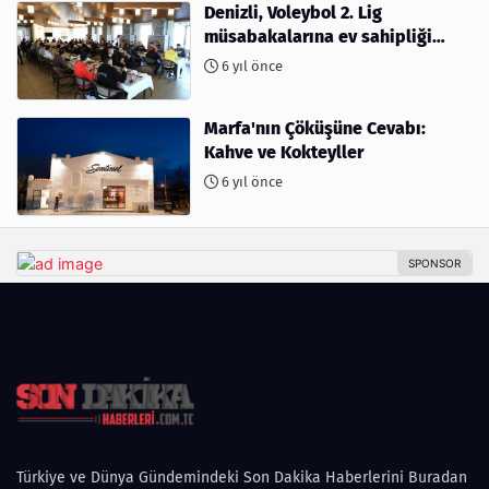
Denizli, Voleybol 2. Lig
müsabakalarına ev sahipliği
yapıyor
6 yıl önce
Marfa'nın Çöküşüne Cevabı:
Kahve ve Kokteyller
6 yıl önce
Türkiye ve Dünya Gündemindeki Son Dakika Haberlerini Buradan