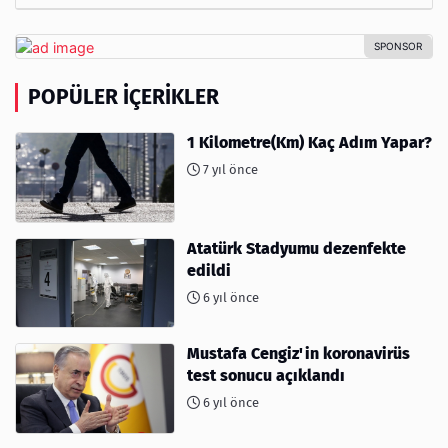
POPÜLER İÇERIKLER
1 Kilometre(Km) Kaç Adım Yapar?
7 yıl önce
Atatürk Stadyumu dezenfekte
edildi
6 yıl önce
Mustafa Cengiz'in koronavirüs
test sonucu açıklandı
6 yıl önce