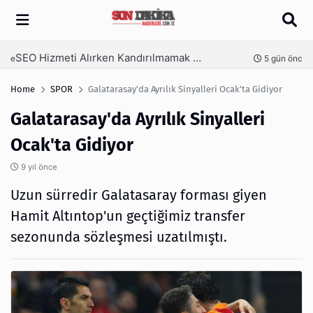
Arama
SEO Hizmeti Alırken Kandırılmamak İçin Bilinmesi Gerekenler
nce
5 gün önce
Home
SPOR
Galatarasay'da Ayrılık Sinyalleri Ocak'ta Gidiyor
Galatarasay'da Ayrılık Sinyalleri
Ocak'ta Gidiyor
9 yıl önce
Uzun sürredir Galatasaray forması giyen
Hamit Altıntop'un geçtiğimiz transfer
sezonunda sözleşmesi uzatılmıştı.