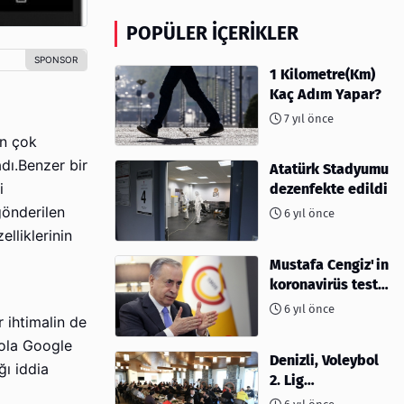
POPÜLER İÇERIKLER
1 Kilometre(Km)
Kaç Adım Yapar?
7 yıl önce
en çok
adı.Benzer bir
Atatürk Stadyumu
i
dezenfekte edildi
gönderilen
6 yıl önce
elliklerinin
Mustafa Cengiz'in
koronavirüs test
sonucu açıklandı
6 yıl önce
 ihtimalin de
 ola Google
Denizli, Voleybol
ğı iddia
2. Lig
müsabakalarına