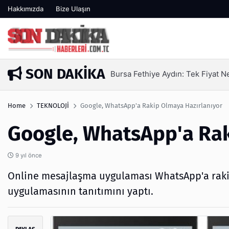
Hakkımızda
Bize Ulaşın
SON DAKIKA
Bursa Fethiye Aydın: Tek Fiyat Nede
1 gün önce
Home
TEKNOLOJİ
Google, WhatsApp'a Rakip Olmaya Hazırlanıyor
Google, WhatsApp'a Rak
9 yıl önce
Online mesajlaşma uygulaması WhatsApp'a rakip
uygulamasının tanıtımını yaptı.