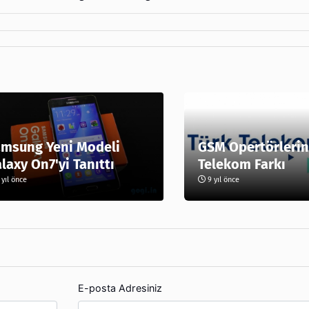
msung Yeni Modeli
GSM Opertörlerin
laxy On7'yi Tanıttı
Telekom Farkı
yıl önce
9 yıl önce
E-posta Adresiniz