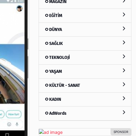
MAGAZİN
EĞİTİM
DÜNYA
SAĞLIK
TEKNOLOJİ
YAŞAM
KÜLTÜR - SANAT
KADIN
AdWords