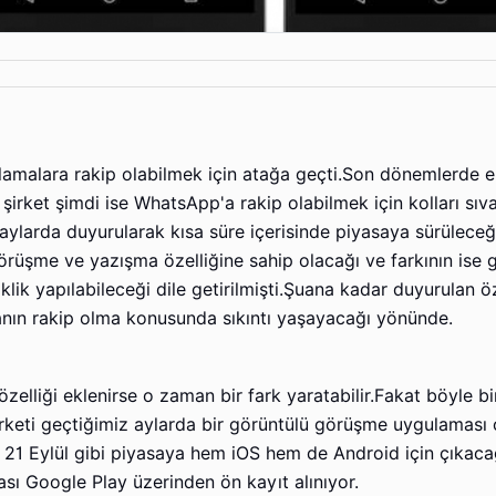
lamalara rakip olabilmek için atağa geçti.Son dönemlerde 
 şirket şimdi ise WhatsApp'a rakip olabilmek için kolları sıv
ylarda duyurularak kısa süre içerisinde piyasaya sürüleceğ
örüşme ve yazışma özelliğine sahip olacağı ve farkının ise 
lik yapılabileceği dile getirilmişti.Şuana kadar duyurulan öz
nın rakip olma konusunda sıkıntı yaşayacağı yönünde.
elliği eklenirse o zaman bir fark yaratabilir.Fakat böyle bir
rketi geçtiğimiz aylarda bir görüntülü görüşme uygulaması
 21 Eylül gibi piyasaya hem iOS hem de Android için çıkaca
ı Google Play üzerinden ön kayıt alınıyor.