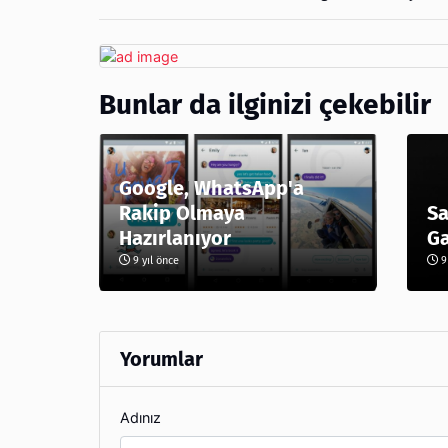
Bunlar da ilginizi çekebilir
Google, WhatsApp'a
Rakip Olmaya
Sa
Hazırlanıyor
Ga
9 yıl önce
9 
Yorumlar
Adınız