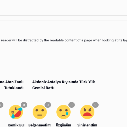
 a reader will be distracted by the readable content of a page when looking at its la
me Atan Zanlı
Akdeniz Antalya Kıyısında Türk Yük
Tutuklandı
Gemisi Battı
Komik Bu!
Beğenmedim!
Üzgünüm
Sinirlendim