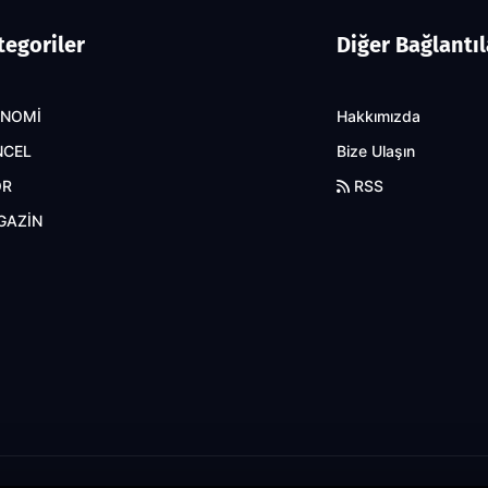
tegoriler
Diğer Bağlantıl
ONOMİ
Hakkımızda
NCEL
Bize Ulaşın
OR
RSS
GAZİN