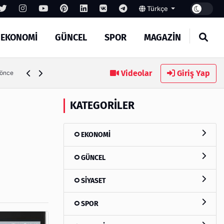
Türkçe
EKONOMİ
GÜNCEL
SPOR
MAGAZİN
SEO Hizmeti Alırken Kandırılmamak İçin Bilinmesi Gerekenler
Videolar
Giriş Yap
KATEGORILER
EKONOMİ
GÜNCEL
SİYASET
SPOR