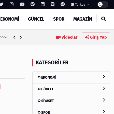
Türkçe
EKONOMİ
GÜNCEL
SPOR
MAGAZİN
Videolar
Giriş Yap
 önce
KATEGORILER
EKONOMİ
İ
GÜNCEL
SİYASET
SPOR