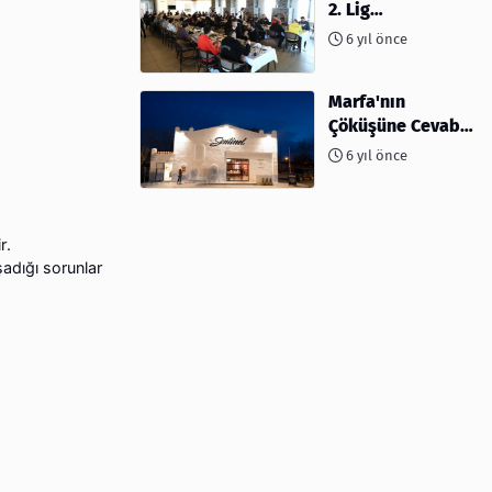
2. Lig
müsabakalarına
6 yıl önce
ev sahipliği
yapıyor
Marfa'nın
Çöküşüne Cevabı:
Kahve ve
6 yıl önce
Kokteyller
r.
adığı sorunlar