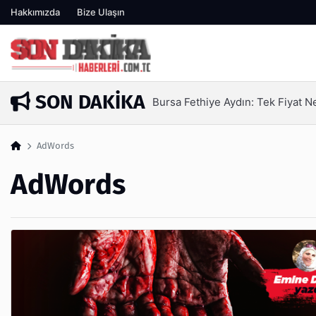
Hakkımızda
Bize Ulaşın
SON DAKIKA
SEO Hizmeti Alırken Kandırılmam
5 gün önce
AdWords
AdWords