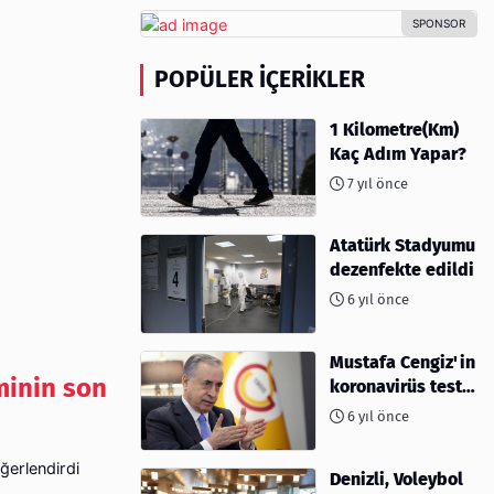
POPÜLER İÇERIKLER
1 Kilometre(Km)
Kaç Adım Yapar?
7 yıl önce
Atatürk Stadyumu
dezenfekte edildi
6 yıl önce
Mustafa Cengiz'in
minin son
koronavirüs test
sonucu açıklandı
6 yıl önce
ğerlendirdi
Denizli, Voleybol