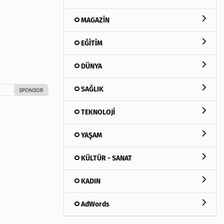
MAGAZİN
EĞİTİM
DÜNYA
SAĞLIK
TEKNOLOJİ
YAŞAM
KÜLTÜR - SANAT
KADIN
AdWords