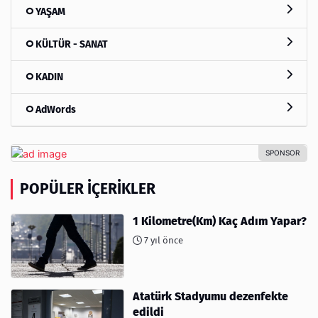
YAŞAM
KÜLTÜR - SANAT
KADIN
AdWords
POPÜLER İÇERIKLER
1 Kilometre(Km) Kaç Adım Yapar?
7 yıl önce
Atatürk Stadyumu dezenfekte
edildi