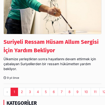
Suriyeli Ressam Hüsam Allum Sergisi
İçin Yardım Bekliyor
Ülkemize yerleştikten sonra hayatlarını devam ettirmek için
çabalayan Suriyelilerden bir ressam hükümetten yardım
bekliyor.
9 yıl önce
‹
1
2
3
4
5
6
7
8
9
10
11
1
KATEGORILER