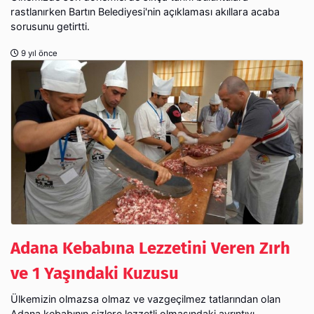
rastlanırken Bartın Belediyesi'nin açıklaması akıllara acaba
sorusunu getirtti.
9 yıl önce
Adana Kebabına Lezzetini Veren Zırh
ve 1 Yaşındaki Kuzusu
Ülkemizin olmazsa olmaz ve vazgeçilmez tatlarından olan
Adana kebabının sizlere lezzetli olmasındaki ayrıntıyı