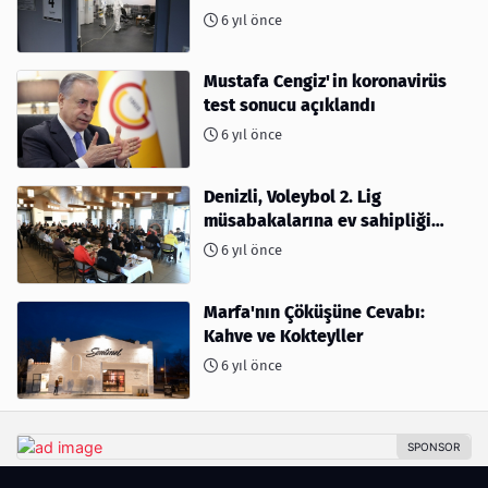
6 yıl önce
Mustafa Cengiz'in koronavirüs
test sonucu açıklandı
6 yıl önce
Denizli, Voleybol 2. Lig
müsabakalarına ev sahipliği
yapıyor
6 yıl önce
Marfa'nın Çöküşüne Cevabı:
Kahve ve Kokteyller
6 yıl önce