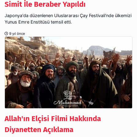
Simit İle Beraber Yapıldı
Japonya'da düzenlenen Uluslararası Çay Festivali'nde ülkemizi
Yunus Emre Enstitüsü temsil etti.
9 yıl önce
Allah'ın Elçisi Filmi Hakkında
Diyanetten Açıklama