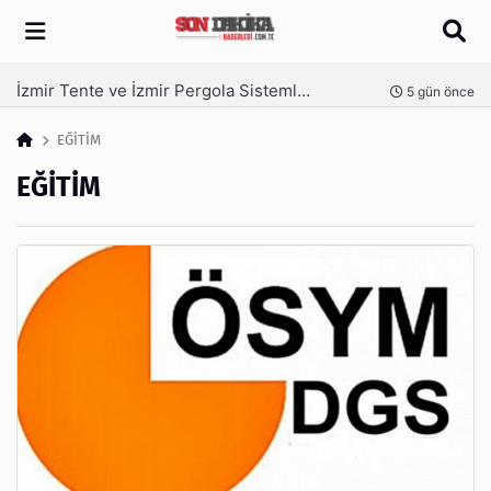
Arama
İzmir Tente ve İzmir Pergola Sistemleri ile Açık Alanlarınızı Dört Mevsim Kullanın
nce
5 gün önce
EĞİTİM
EĞİTİM