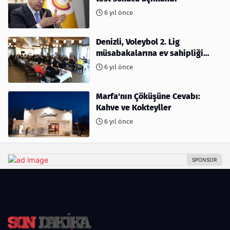
6 yıl önce
Denizli, Voleybol 2. Lig
müsabakalarına ev sahipliği
yapıyor
6 yıl önce
Marfa'nın Çöküşüne Cevabı:
Kahve ve Kokteyller
6 yıl önce