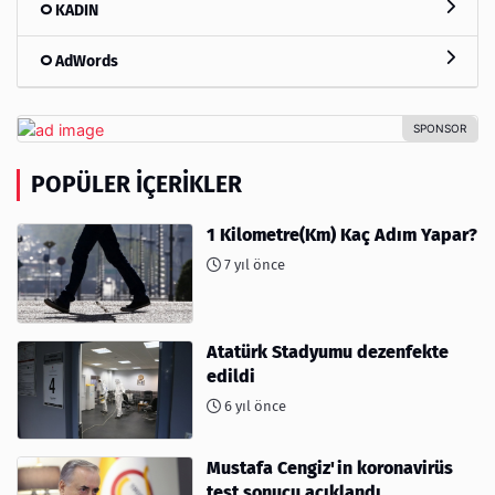
KADIN
AdWords
POPÜLER İÇERIKLER
1 Kilometre(Km) Kaç Adım Yapar?
7 yıl önce
Atatürk Stadyumu dezenfekte
edildi
6 yıl önce
Mustafa Cengiz'in koronavirüs
test sonucu açıklandı