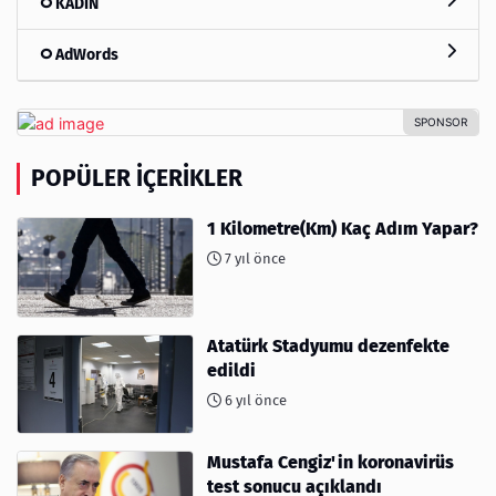
KADIN
AdWords
POPÜLER İÇERIKLER
1 Kilometre(Km) Kaç Adım Yapar?
7 yıl önce
Atatürk Stadyumu dezenfekte
edildi
6 yıl önce
Mustafa Cengiz'in koronavirüs
test sonucu açıklandı