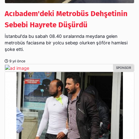
Acıbadem'deki Metrobüs Dehşetinin
Sebebi Hayrete Düşürdü
İstanbul'da bu sabah 08.40 sıralarında meydana gelen
metrobüs faciasına bir yolcu sebep olurken şöföre hamlesi
şoke etti.
9 yıl önce