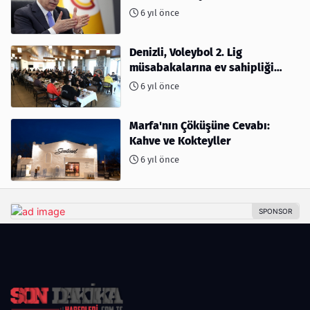
6 yıl önce
Denizli, Voleybol 2. Lig
müsabakalarına ev sahipliği
yapıyor
6 yıl önce
Marfa'nın Çöküşüne Cevabı:
Kahve ve Kokteyller
6 yıl önce