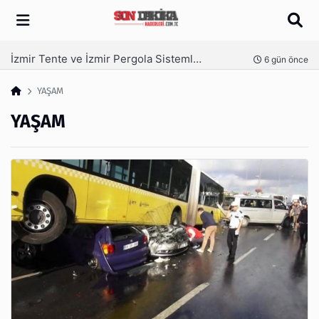
Arama
İzmir Tente ve İzmir Pergola Sistemleri ile Açık Alanlarınızı Dört Mevsim Kullanın
nce
6 gün önce
YAŞAM
YAŞAM