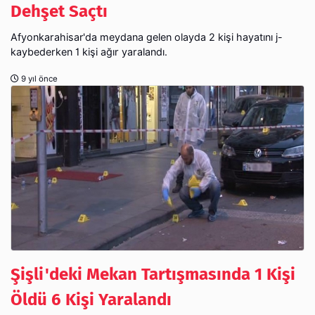
Dehşet Saçtı
Afyonkarahisar'da meydana gelen olayda 2 kişi hayatını j-
kaybederken 1 kişi ağır yaralandı.
9 yıl önce
Şişli'deki Mekan Tartışmasında 1 Kişi
Öldü 6 Kişi Yaralandı