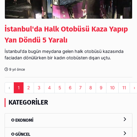
İstanbul'da Halk Otobüsü Kaza Yapıp
Yan Döndü 5 Yaralı
İstanbul'da bugün meydana gelen halk otobüsü kazasında
faciadan dönülürken bir kadın otobüsten dışarı uçtu.
9 yıl önce
‹
1
2
3
4
5
6
7
8
9
10
11
›
KATEGORILER
EKONOMİ
GÜNCEL