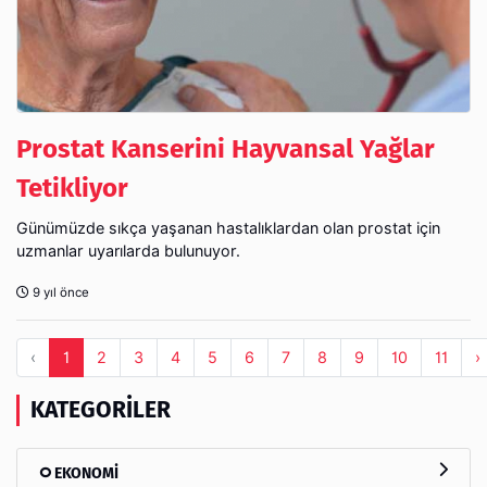
Prostat Kanserini Hayvansal Yağlar
Tetikliyor
Günümüzde sıkça yaşanan hastalıklardan olan prostat için
uzmanlar uyarılarda bulunuyor.
9 yıl önce
‹
1
2
3
4
5
6
7
8
9
10
11
›
KATEGORILER
EKONOMİ