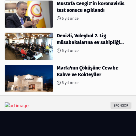
Mustafa Cengiz'in koronavirüs
test sonucu açıklandı
6 yıl önce
Denizli, Voleybol 2. Lig
müsabakalarına ev sahipliği
yapıyor
6 yıl önce
Marfa'nın Çöküşüne Cevabı:
Kahve ve Kokteyller
6 yıl önce