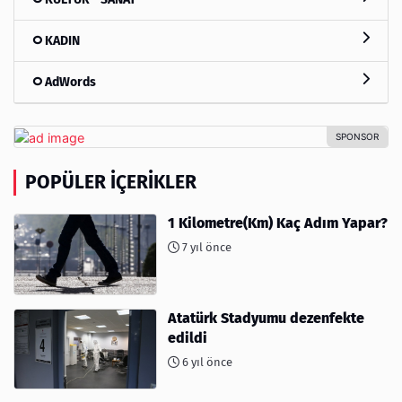
KADIN
AdWords
POPÜLER İÇERIKLER
1 Kilometre(Km) Kaç Adım Yapar?
7 yıl önce
Atatürk Stadyumu dezenfekte
edildi
6 yıl önce