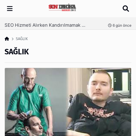
Arama
SEO Hizmeti Alırken Kandırılmamak İçin Bilinmesi Gerekenler
nce
6 gün önce
SAĞLIK
SAĞLIK