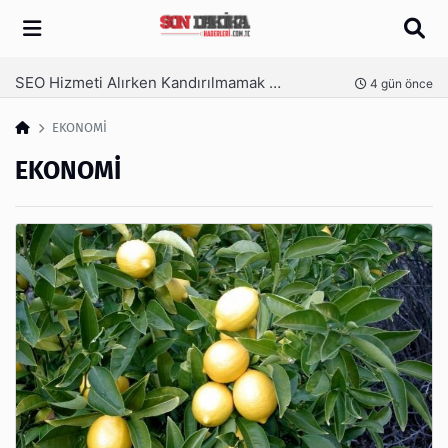
Arama
SEO Hizmeti Alırken Kandırılmamak İçin Bilinmesi Gerekenler
nce
4 gün önce
EKONOMİ
EKONOMİ