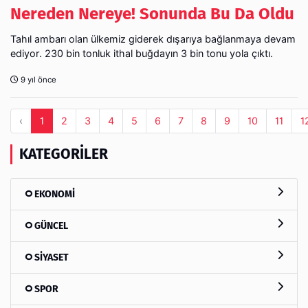
Nereden Nereye! Sonunda Bu Da Oldu
Tahıl ambarı olan ülkemiz giderek dışarıya bağlanmaya devam
ediyor. 230 bin tonluk ithal buğdayın 3 bin tonu yola çıktı.
9 yıl önce
‹
1
2
3
4
5
6
7
8
9
10
11
1
KATEGORILER
EKONOMİ
GÜNCEL
SİYASET
SPOR