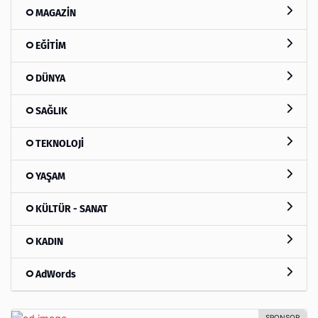
MAGAZİN
EĞİTİM
DÜNYA
SAĞLIK
TEKNOLOJİ
YAŞAM
KÜLTÜR - SANAT
KADIN
AdWords