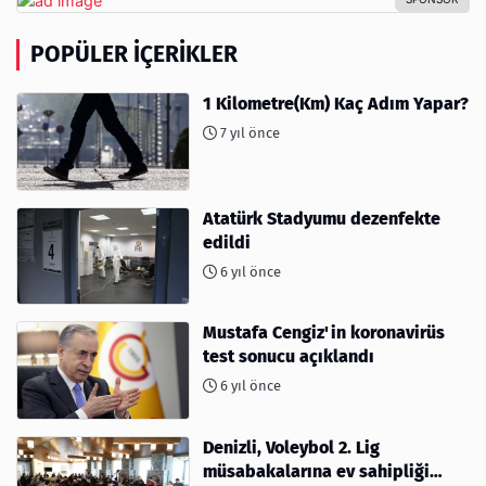
POPÜLER İÇERIKLER
1 Kilometre(Km) Kaç Adım Yapar?
7 yıl önce
Atatürk Stadyumu dezenfekte
edildi
6 yıl önce
Mustafa Cengiz'in koronavirüs
test sonucu açıklandı
6 yıl önce
Denizli, Voleybol 2. Lig
müsabakalarına ev sahipliği