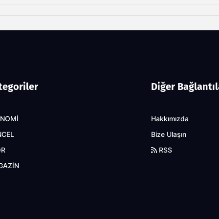
tegoriler
Diğer Bağlantıl
ONOMİ
Hakkımızda
NCEL
Bize Ulaşın
OR
RSS
GAZİN