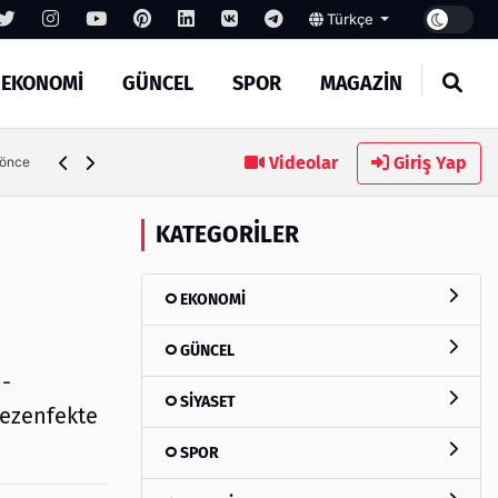
Türkçe
EKONOMİ
GÜNCEL
SPOR
MAGAZİN
Videolar
Giriş Yap
5 gün önce
KATEGORILER
EKONOMİ
GÜNCEL
 -
SİYASET
dezenfekte
SPOR