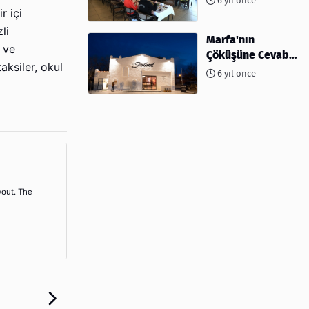
6 yıl önce
ev sahipliği
r içi
yapıyor
li
Marfa'nın
 ve
Çöküşüne Cevabı:
aksiler, okul
Kahve ve
6 yıl önce
Kokteyller
yout. The