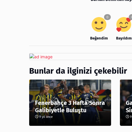
Beğendim
Bayıldım
Bunlar da ilginizi çekebilir
Fenerbahçe 3 Hafta Sonra
Ga
Galibiyetle Buluştu
Si
9 yıl önce
9 