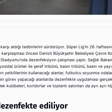
arşı aldığı tedbirlerini sürdürüyor. Süper Lig’in 26. haftası
i karşılaşması öncesi Denizli Büyükşehir Belediyesi Çevre 
rk Stadyumu'nda dezenfeksiyon çalışması yaptı. Sağlık Bakan
sidal ürünler ile şeref tribünü, basın tribünü, basın ve yayı
n yetkililerinin kullanacağı alanlar, futbolcu soyunma odala
rinin görev yapacağı alanlarda dezenfekte uygulaması gerçekle
kulübeleri, koridorlar ve toplantı salonları da ayrı ayrı hi
dezenfekte ediliyor