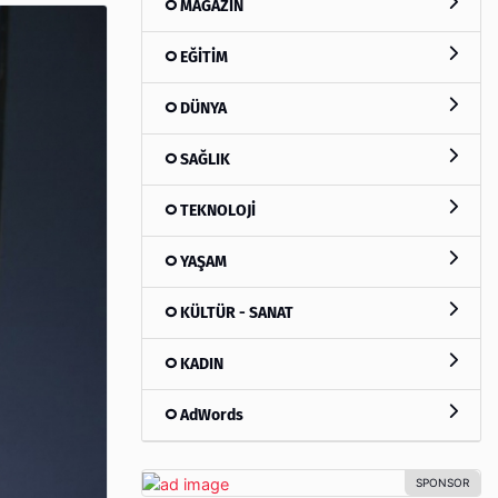
MAGAZİN
EĞİTİM
DÜNYA
SAĞLIK
TEKNOLOJİ
YAŞAM
KÜLTÜR - SANAT
KADIN
AdWords