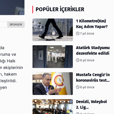
POPÜLER İÇERIKLER
1 Kilometre(Km)
Kaç Adım Yapar?
7 yıl önce
nda
Atatürk Stadyumu
dezenfekte edildi
Koruma ve
6 yıl önce
lığı Halk
n ekiplerinin
rı, hakem
Mustafa Cengiz'in
koronavirüs test
ştirildi.
sonucu açıklandı
jyen
6 yıl önce
Denizli, Voleybol
2. Lig
müsabakalarına