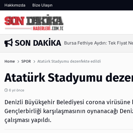
Hakkımızda
Bize Ulaşın
SON DAKIKA
n Yetmez | Ufuksoy Nakliyat A.Ş
4 gün önc
Home
SPOR
Atatürk Stadyumu dezenfekte edildi
Atatürk Stadyumu dezen
6 yıl önce
Denizli Büyükşehir Belediyesi corona virüsüne k
Gençlerbirliği karşılaşmasının oynanacağı Deni
çalışması yapıldı.