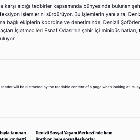
ra karşı aldığı tedbirler kapsamında bünyesinde bulunan şehi
ksiyon işlemlerini sürdürüyor. Bu işlemlerin yanı sıra, Deniz
na bağlı ekiplerin koordine ve denetiminde, Denizli Şoförler
ları İşletmecileri Esnaf Odası’nın şehir içi minibüs hatları, t
uluyor.
 a reader will be distracted by the readable content of a page when looking at its la
bıyla tanınan
Denizli Sosyal Yaşam Merkezi’nde hem
tını kaybetti
üretiyor, hem sosyalleşiyorlar