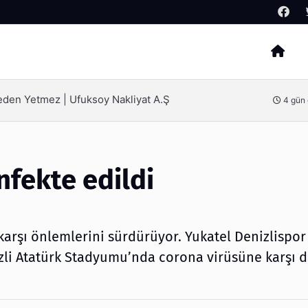
Arama
SEO Hizmeti Alırken Kandırılmamak İçin Bilinmesi Gerekenler
e
fekte edildi
arşı önlemlerini sürdürüyor. Yukatel Denizlispor
zli Atatürk Stadyumu’nda corona virüsüne karşı 