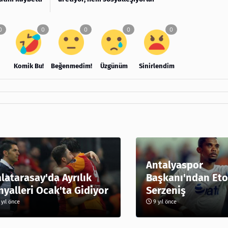
Komik Bu!
Beğenmedim!
Üzgünüm
Sinirlendim
Antalyaspor
latarasay'da Ayrılık
Başkanı'ndan Eto
nyalleri Ocak'ta Gidiyor
Serzeniş
yıl önce
9 yıl önce