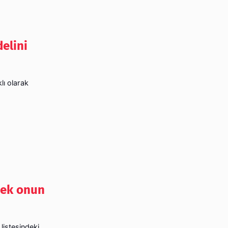
elini
lı olarak
rek onun
listesindeki