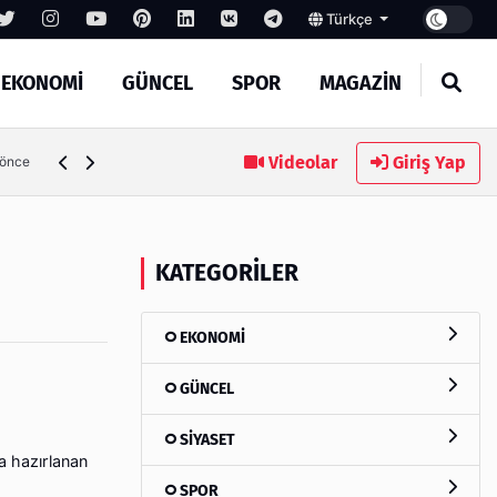
Türkçe
EKONOMİ
GÜNCEL
SPOR
MAGAZİN
Videolar
Giriş Yap
 önce
KATEGORILER
EKONOMİ
GÜNCEL
SİYASET
 hazırlanan
SPOR