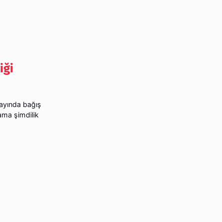
iği
yayında bağış
ama şimdilik