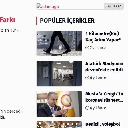
Farkı
POPÜLER İÇERIKLER
 olan Türk
1 Kilometre(Km)
Kaç Adım Yapar?
7 yıl önce
Atatürk Stadyumu
dezenfekte edildi
6 yıl önce
Mustafa Cengiz'in
koronavirüs test
sonucu açıklandı
6 yıl önce
inin gerçeği
dı.
Denizli, Voleybol