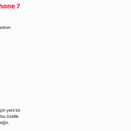
phone 7
adının
in yeni bir
bu özellik
eğiz.