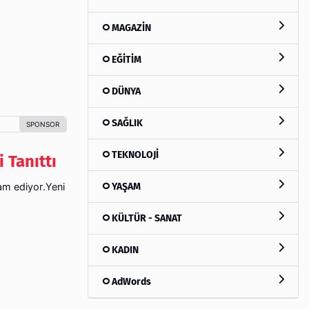
MAGAZİN
EĞİTİM
DÜNYA
SAĞLIK
TEKNOLOJİ
 Tanıttı
YAŞAM
am ediyor.Yeni
KÜLTÜR - SANAT
KADIN
AdWords