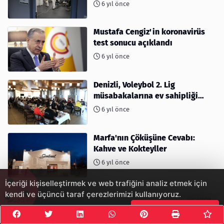
6 yıl önce
Mustafa Cengiz'in koronavirüs
test sonucu açıklandı
6 yıl önce
Denizli, Voleybol 2. Lig
müsabakalarına ev sahipliği
yapıyor
6 yıl önce
Marfa'nın Çöküşüne Cevabı:
Kahve ve Kokteyller
6 yıl önce
İçeriği kişiselleştirmek ve web trafiğini analiz etmek için
kendi ve üçüncü taraf çerezlerimizi kullanıyoruz.
Çerezleri Kabul Et