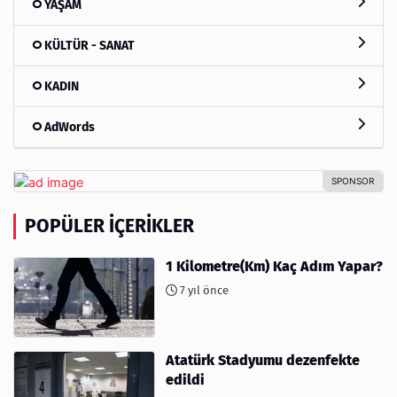
YAŞAM
KÜLTÜR - SANAT
KADIN
AdWords
POPÜLER İÇERIKLER
1 Kilometre(Km) Kaç Adım Yapar?
7 yıl önce
Atatürk Stadyumu dezenfekte
edildi