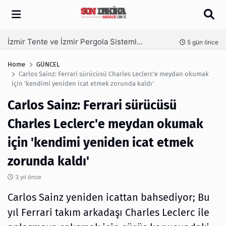
Arama
İzmir Tente ve İzmir Pergola Sistemleri ile Açık Alanlarınızı Dört Mevsim Kullanın
nce
5 gün önce
Home
GÜNCEL
Carlos Sainz: Ferrari sürücüsü Charles Leclerc'e meydan okumak
için 'kendimi yeniden icat etmek zorunda kaldı'
Carlos Sainz: Ferrari sürücüsü
Charles Leclerc'e meydan okumak
için 'kendimi yeniden icat etmek
zorunda kaldı'
3 yıl önce
Carlos Sainz yeniden icattan bahsediyor; Bu
yıl Ferrari takım arkadaşı Charles Leclerc ile