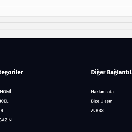
tegoriler
Diğer Bağlantıl
ONOMİ
Hakkımızda
NCEL
Bize Ulaşın
OR
RSS
GAZİN