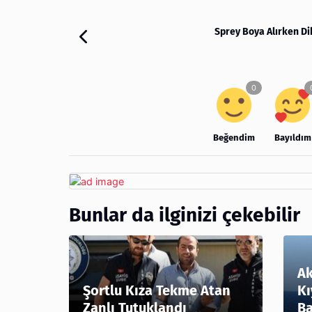
Sprey Boya Alırken Di
Beğendim
Bayıldım
Bunlar da ilginizi çekebilir
Ak
Şortlu Kıza Tekme Atan
Kı
Zanlı Tutuklandı
Ba