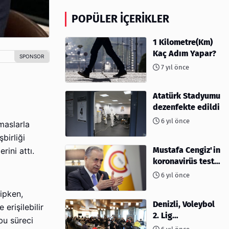
POPÜLER İÇERIKLER
1 Kilometre(Km)
Kaç Adım Yapar?
7 yıl önce
Atatürk Stadyumu
dezenfekte edildi
6 yıl önce
maslarla
birliği
Mustafa Cengiz'in
ini attı.
koronavirüs test
sonucu açıklandı
6 yıl önce
ipken,
Denizli, Voleybol
erişilebilir
2. Lig
bu süreci
müsabakalarına