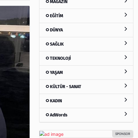
MAGAZİN
EĞİTİM
DÜNYA
SAĞLIK
TEKNOLOJİ
YAŞAM
KÜLTÜR - SANAT
KADIN
AdWords