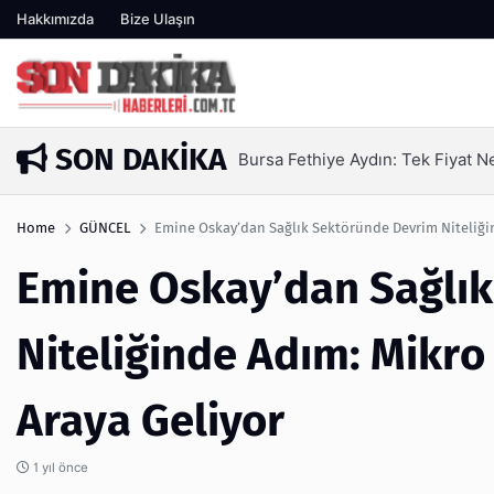
Hakkımızda
Bize Ulaşın
SON DAKIKA
ydın: Tek Fiyat Neden Yetmez | Ufuksoy Nakliyat A.Ş
Home
GÜNCEL
Emine Oskay’dan Sağlık Sektöründe Devrim Niteliğin
Emine Oskay’dan Sağlı
Niteliğinde Adım: Mikro
Araya Geliyor
1 yıl önce