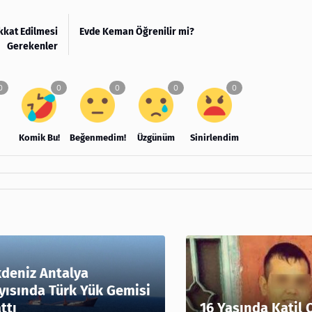
kkat Edilmesi
Evde Keman Öğrenilir mi?
Gerekenler
Komik Bu!
Beğenmedim!
Üzgünüm
Sinirlendim
deniz Antalya
yısında Türk Yük Gemisi
ttı
16 Yaşında Katil 