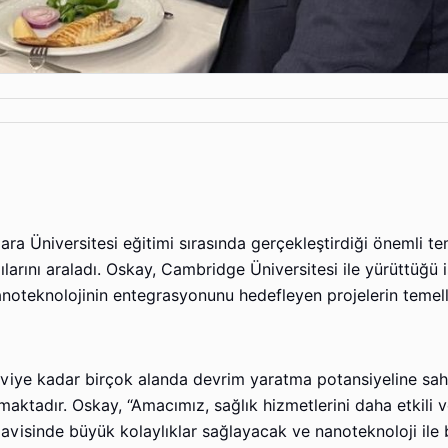
ara Üniversitesi eğitimi sırasında gerçekleştirdiği önemli te
arını araladı. Oskay, Cambridge Üniversitesi ile yürüttüğü iş
anoteknolojinin entegrasyonunu hedefleyen projelerin temeller
aviye kadar birçok alanda devrim yaratma potansiyeline sah
aktadır. Oskay, “Amacımız, sağlık hizmetlerini daha etkili ve 
edavisinde büyük kolaylıklar sağlayacak ve nanoteknoloji ile 