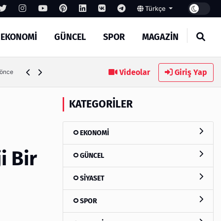
Türkçe
EKONOMİ
GÜNCEL
SPOR
MAGAZİN
linmesi Gerekenler
Videolar
Giriş Yap
4 gün önce
KATEGORILER
EKONOMİ
i Bir
GÜNCEL
SİYASET
SPOR