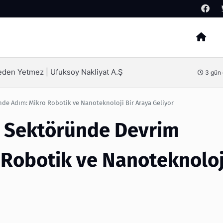
Arama
SEO Hizmeti Alırken Kandırılmamak İçin Bi
3 gün önce
de Adım: Mikro Robotik ve Nanoteknoloji Bir Araya Geliyor
k Sektöründe Devrim
 Robotik ve Nanoteknoloj