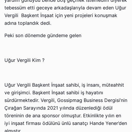
yardım günüydü bende boş geçmek istemedim diyerek
tebessüm etti geceye arkadaşlarıyla devam eden Uğur
Vergili Başkent İnşaat için yeni projeleri konuşmak
adına toplandık dedi.
Peki son dönemde gündeme gelen
Uğur Vergili Kim ?
Uğur Vergili Başkent İnşaat sahibi, iş insanı, müteahhit
ve girişimci. Başkent İnşaat sahibi iş hayatını
sürdürmektedir. Vergili, Gossipmag Business Dergisi’nin
Çırağan Sarayında 2021 yılında düzenlediği ödül
töreninin de ana sponsor olmuştur. Etkinlikte yılın en
iyi inşaat firması ödülünü ünlü sanatçı Hande Yener’den
almıştır.