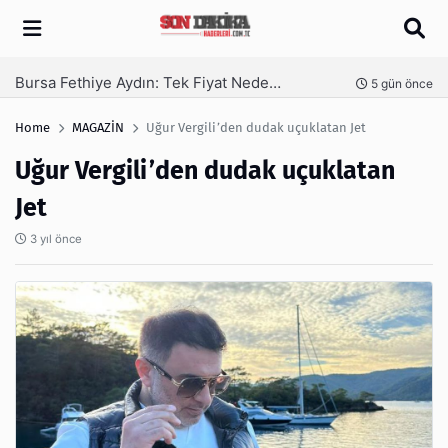
Arama
SEO Hizmeti Alırken Kandırılmamak İçin Bilinmesi Gerekenler
nce
6 gün önce
Home
MAGAZİN
Uğur Vergili’den dudak uçuklatan Jet
Uğur Vergili’den dudak uçuklatan
Jet
3 yıl önce