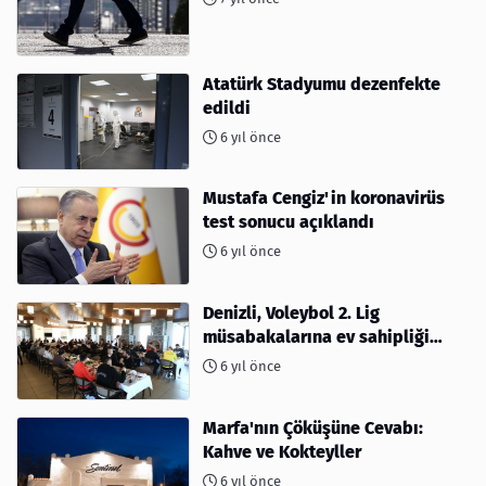
Atatürk Stadyumu dezenfekte
edildi
6 yıl önce
Mustafa Cengiz'in koronavirüs
test sonucu açıklandı
6 yıl önce
Denizli, Voleybol 2. Lig
müsabakalarına ev sahipliği
yapıyor
6 yıl önce
Marfa'nın Çöküşüne Cevabı:
Kahve ve Kokteyller
6 yıl önce