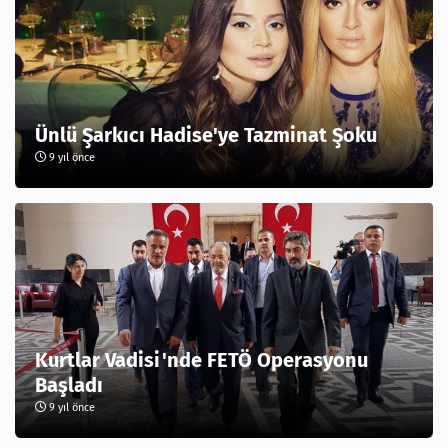
Ünlü Şarkıcı Hadise'ye Tazminat Şoku
9 yıl önce
Kurtlar Vadisi'nde FETÖ Operasyonu
Başladı
9 yıl önce