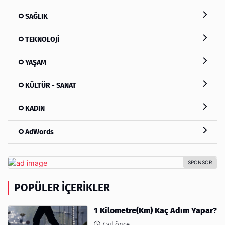
SAĞLIK
TEKNOLOJİ
YAŞAM
KÜLTÜR - SANAT
KADIN
AdWords
POPÜLER İÇERIKLER
1 Kilometre(Km) Kaç Adım Yapar?
7 yıl önce