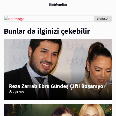
Sinirlendim
Bunlar da ilginizi çekebilir
Reza Zarrab Ebru Gündeş Çifti Boşanıyor
9 yıl önce