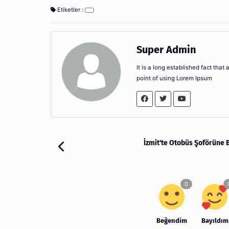
Etiketler :
Super Admin
It is a long established fact that
point of using Lorem Ipsum
İzmit'te Otobüs Şoförüne B
Beğendim
Bayıldım