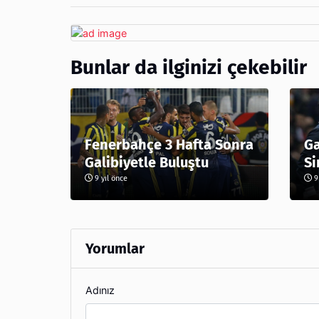
Bunlar da ilginizi çekebilir
Fenerbahçe 3 Hafta Sonra
Ga
Galibiyetle Buluştu
Si
9 yıl önce
9 
Yorumlar
Adınız