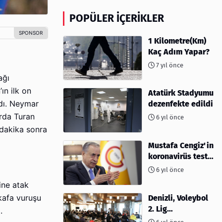
POPÜLER İÇERIKLER
1 Kilometre(Km)
Kaç Adım Yapar?
7 yıl önce
ağı
ın ilk on
Atatürk Stadyumu
ldı. Neymar
dezenfekte edildi
rda Turan
6 yıl önce
 dakika sonra
Mustafa Cengiz'in
koronavirüs test
sonucu açıklandı
6 yıl önce
ine atak
kafa vuruşu
Denizli, Voleybol
2. Lig
ı.
müsabakalarına