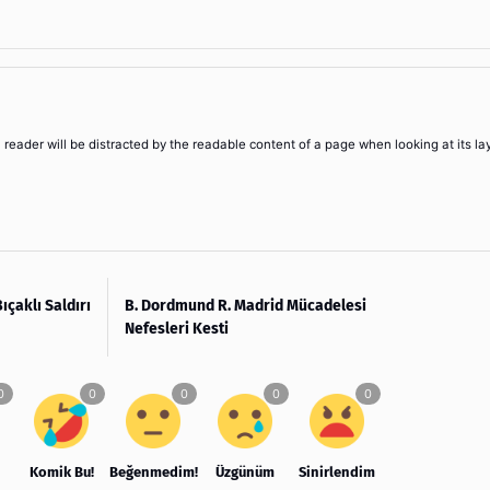
 a reader will be distracted by the readable content of a page when looking at its la
ıçaklı Saldırı
B. Dordmund R. Madrid Mücadelesi
Nefesleri Kesti
Komik Bu!
Beğenmedim!
Üzgünüm
Sinirlendim