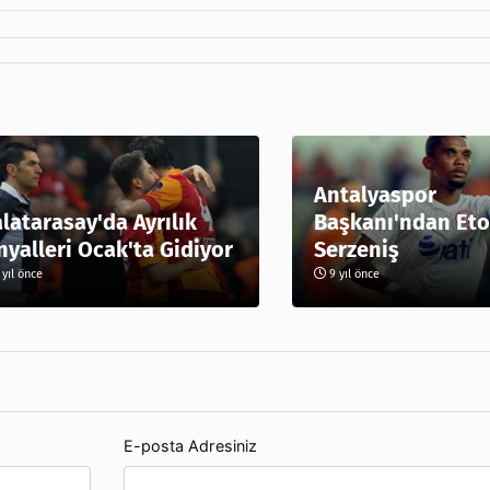
Antalyaspor
latarasay'da Ayrılık
Başkanı'ndan Eto
nyalleri Ocak'ta Gidiyor
Serzeniş
yıl önce
9 yıl önce
E-posta Adresiniz