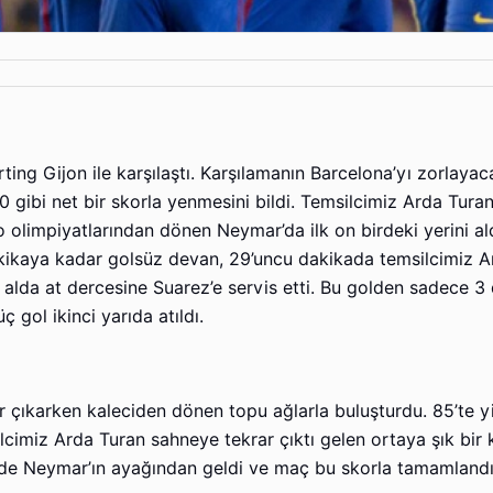
ng Gijon ile karşılaştı. Karşılamanın Barcelona’yı zorlayac
gibi net bir skorla yenmesini bildi. Temsilcimiz Arda Turan’
io olimpiyatlarından dönen Neymar’da ilk on birdeki yerini a
kikaya kadar golsüz devan, 29’uncu dakikada temsilcimiz A
 alda at dercesine Suarez’e servis etti. Bu golden sadece 3
 gol ikinci yarıda atıldı.
çıkarken kaleciden dönen topu ağlarla buluşturdu. 85’te y
cimiz Arda Turan sahneye tekrar çıktı gelen ortaya şık bir 
lü de Neymar’ın ayağından geldi ve maç bu skorla tamamland