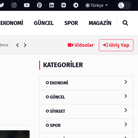
Türkçe
EKONOMİ
GÜNCEL
SPOR
MAGAZİN
SEO Hizmeti Alırken Kandırılmamak İçin Bilinmesi Gerekenl
Videolar
Giriş Yap
 önce
KATEGORILER
EKONOMİ
GÜNCEL
SİYASET
SPOR