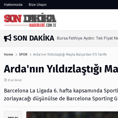
Hakkımızda
Bize Ulaşın
SON DAKIKA
Bursa Fethiye Aydın: Tek Fiyat 
1 gün önce
Home
SPOR
Arda'nın Yıldızlaştığı Maçta Barça'dan 5'li Tarife
Arda'nın Yıldızlaştığı Ma
9 yıl önce
Barcelona La Ligada 6. hafta kapsamında Sportin
zorlayacağı düşünülse de Barcelona Sporting Gij