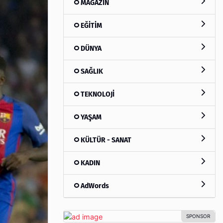
MAGAZİN
EĞİTİM
DÜNYA
SAĞLIK
TEKNOLOJİ
YAŞAM
KÜLTÜR - SANAT
KADIN
AdWords