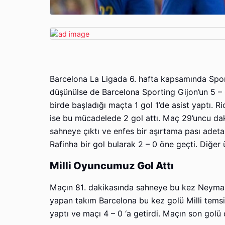
Barcelona La Ligada 6. hafta kapsamında Sporti
düşünülse de Barcelona Sporting Gijon’un 5 – 0 
birde başladığı maçta 1 gol 1’de asist yaptı. R
ise bu mücadelede 2 gol attı. Maç 29’uncu da
sahneye çıktı ve enfes bir aşırtama pası adeta
Rafinha bir gol bularak 2 – 0 öne geçti. Diğer üç
Milli Oyuncumuz Gol Attı
Maçın 81. dakikasında sahneye bu kez Neymar 
yapan takım Barcelona bu kez golü Milli temsil
yaptı ve maçı 4 – 0 ‘a getirdi. Maçın son go