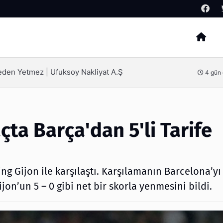
Arama
Neden Yetmez | Ufuksoy Nakliyat A.Ş
4 gün
çta Barça'dan 5'li Tarife
g Gijon ile karşılaştı. Karşılamanın Barcelona’yı
on’un 5 – 0 gibi net bir skorla yenmesini bildi.