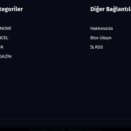
tegoriler
Diğer Bağlantıl
ONOMİ
Hakkımızda
NCEL
Bize Ulaşın
OR
RSS
GAZİN
Copyright 2022© - Allright reserved.