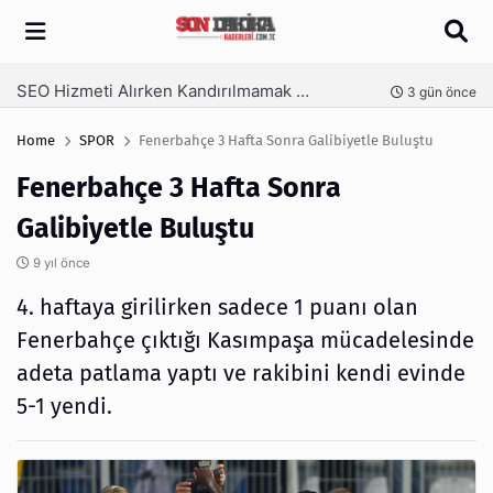
Arama
İzmir Tente ve İzmir Pergola Sistemleri ile Açık Alanlarınızı Dört Mevsim Kullanın
nce
6 gün önce
Home
SPOR
Fenerbahçe 3 Hafta Sonra Galibiyetle Buluştu
Fenerbahçe 3 Hafta Sonra
Galibiyetle Buluştu
9 yıl önce
4. haftaya girilirken sadece 1 puanı olan
Fenerbahçe çıktığı Kasımpaşa mücadelesinde
adeta patlama yaptı ve rakibini kendi evinde
5-1 yendi.