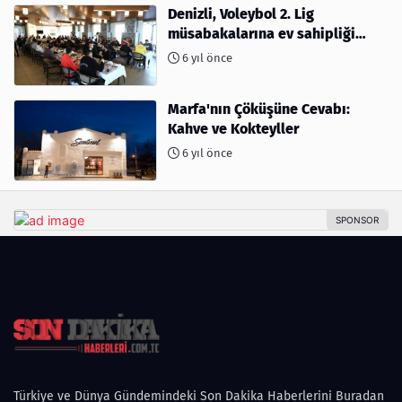
Denizli, Voleybol 2. Lig
müsabakalarına ev sahipliği
yapıyor
6 yıl önce
Marfa'nın Çöküşüne Cevabı:
Kahve ve Kokteyller
6 yıl önce
Türkiye ve Dünya Gündemindeki Son Dakika Haberlerini Buradan