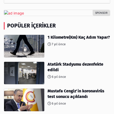
POPÜLER İÇERIKLER
1 Kilometre(Km) Kaç Adım Yapar?
7 yıl önce
Atatürk Stadyumu dezenfekte
edildi
6 yıl önce
Mustafa Cengiz'in koronavirüs
test sonucu açıklandı
6 yıl önce