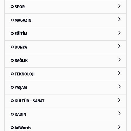
SPOR
MAGAZİN
EĞİTİM
DÜNYA
SAĞLIK
TEKNOLOJİ
YAŞAM
KÜLTÜR - SANAT
KADIN
AdWords