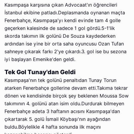
Kasımpaşa karşısına çıkan Advocaat'ın öğrencileri
İstanbul ekibine patladı.Deplasmanda oynanan maçta
Fenerbahçe, Kasımpaşa'yı kendi evinde tam 4 golle
geçerken kalesinde de sadece 1 gol gördü.5-1'lik
skorda takımın ilk golünü De Souza kaydederken
ardından ise yine bir orta saha oyuncusu Ozan Tufan
sahneye çıkarak farkı 2'ye çıkardı.3. gol ise bu sezona
iyi başlayan Emenike'den geldi.
Tek Gol Tunay'dan Geldi
Kasımpaşa'nın tek golünü penaltıdan Tunay Torun
atarken Fenerbahçe gollerine devam etti.Takıma tekrar
dönen ve kendisinde birçok şey beklenen Moussa Sow
takımının 4. golünü atan isim oldu.Durdurak bilmeyen
Fenerbahçe adeta 3 haftanın acısını Kasımpaşa'dan
çıkartarak 5. golü İsmail Köybaşı'nın ayağından
buldu.Böylelikle 4 hafta sonunda ilk maçını