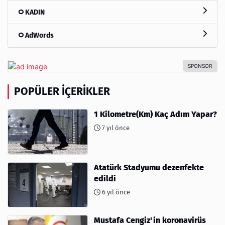
KADIN
AdWords
POPÜLER İÇERIKLER
1 Kilometre(Km) Kaç Adım Yapar?
7 yıl önce
Atatürk Stadyumu dezenfekte
edildi
6 yıl önce
Mustafa Cengiz'in koronavirüs