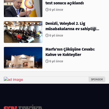
test sonucu açıklandı
6 yıl önce
Denizli, Voleybol 2. Lig
müsabakalarına ev sahipliği
yapıyor
6 yıl önce
Marfa'nın Çöküşüne Cevabı:
Kahve ve Kokteyller
6 yıl önce