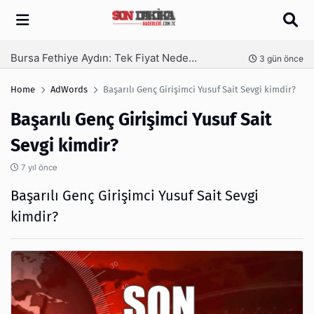
Arama
SEO Hizmeti Alırken Kandırılmamak İçin Bilinmesi Gerekenler
nce
4 gün önce
Home
AdWords
Başarılı Genç Girişimci Yusuf Sait Sevgi kimdir?
Başarılı Genç Girişimci Yusuf Sait
Sevgi kimdir?
7 yıl önce
Başarılı Genç Girişimci Yusuf Sait Sevgi
kimdir?