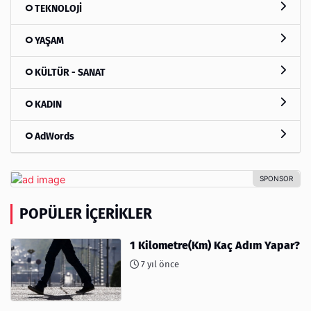
TEKNOLOJİ
YAŞAM
KÜLTÜR - SANAT
KADIN
AdWords
POPÜLER İÇERIKLER
1 Kilometre(Km) Kaç Adım Yapar?
7 yıl önce