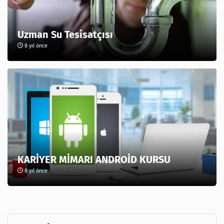
Uzman Su Tesisatçısı
8 yıl önce
KARİYER MİMARI ANDROİD KURSU
8 yıl önce