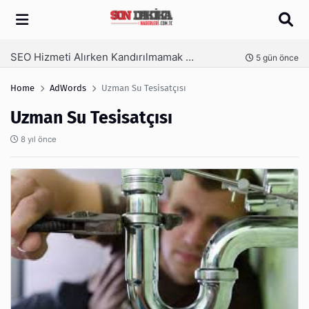
Arama
İzmir Tente ve İzmir Pergola Sistemleri ile Açık Alanlarınızı Dört Mevsim Kullanın
5 gün önce
1 ha
Home
AdWords
Uzman Su Tesisatçısı
Uzman Su Tesisatçısı
8 yıl önce