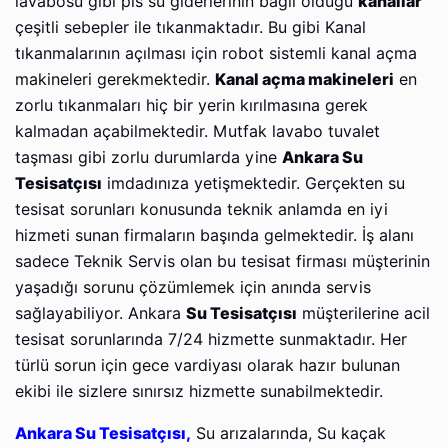
lavabosu gibi pis su giderlerinin bağlı olduğu
kanallar
çeşitli sebepler ile tıkanmaktadır. Bu gibi Kanal
tıkanmalarının açılması için robot sistemli kanal açma
makineleri gerekmektedir.
Kanal açma makineleri
en
zorlu tıkanmaları hiç bir yerin kırılmasına gerek
kalmadan açabilmektedir. Mutfak lavabo tuvalet
taşması gibi zorlu durumlarda yine
Ankara Su
Tesisatçısı
imdadınıza yetişmektedir. Gerçekten su
tesisat sorunları konusunda teknik anlamda en iyi
hizmeti sunan firmaların başında gelmektedir. İş alanı
sadece Teknik Servis olan bu tesisat firması müşterinin
yaşadığı sorunu çözümlemek için anında servis
sağlayabiliyor. Ankara
Su Tesisatçısı
müşterilerine acil
tesisat sorunlarında 7/24 hizmette sunmaktadır. Her
türlü sorun için gece vardiyası olarak hazır bulunan
ekibi ile sizlere sınırsız hizmette sunabilmektedir.
Ankara Su Tesisatçısı,
Su arızalarında, Su kaçak