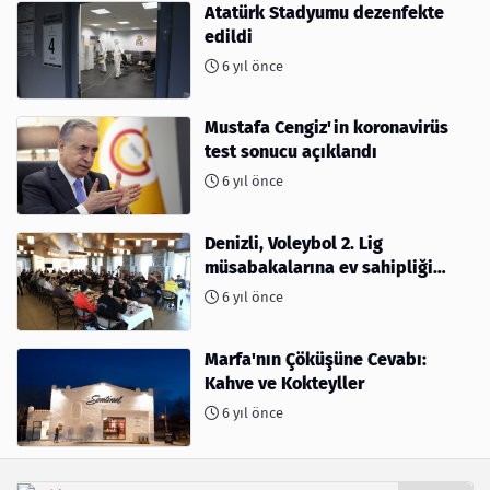
Atatürk Stadyumu dezenfekte
edildi
6 yıl önce
Mustafa Cengiz'in koronavirüs
test sonucu açıklandı
6 yıl önce
Denizli, Voleybol 2. Lig
müsabakalarına ev sahipliği
yapıyor
6 yıl önce
Marfa'nın Çöküşüne Cevabı:
Kahve ve Kokteyller
6 yıl önce