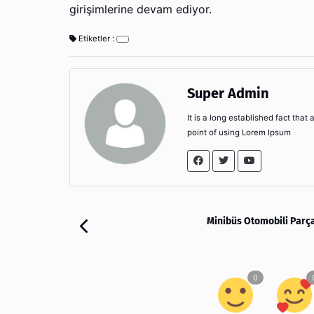
girişimlerine devam ediyor.
Etiketler :
Super Admin
It is a long established fact that
point of using Lorem Ipsum
Minibüs Otomobili Parça