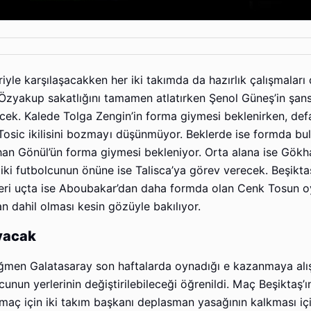
riyle karşılaşacakken her iki takımda da hazırlık çalışmalar
 Özyakup sakatlığını tamamen atlatırken Şenol Güneş’in şan
ek. Kalede Tolga Zengin’in forma giymesi beklenirken, def
osic ikilisini bozmayı düşünmüyor. Beklerde ise formda bu
khan Gönül’ün forma giymesi bekleniyor. Orta alana ise Gökhan
ki futbolcunun önüne ise Talisca’ya görev verecek. Beşiktaş
leri uçta ise Aboubakar’dan daha formda olan Cenk Tosun 
 dahil olması kesin gözüyle bakılıyor.
yacak
ğmen Galatasaray son haftalarda oynadığı e kazanmaya alışt
un yerlerinin değiştirilebileceği öğrenildi. Maç Beşiktaş’ı
ç için iki takım başkanı deplasman yasağının kalkması iç