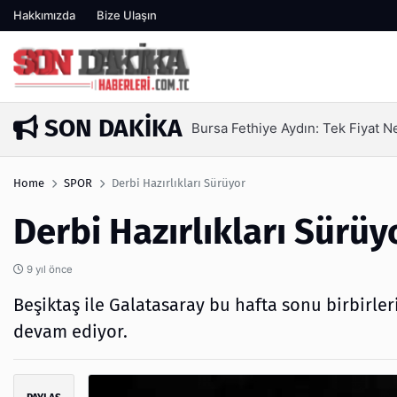
Hakkımızda
Bize Ulaşın
SON DAKIKA
iyat Neden Yetmez | Ufuksoy Nakliyat A.Ş
Home
SPOR
Derbi Hazırlıkları Sürüyor
Derbi Hazırlıkları Sürüy
9 yıl önce
Beşiktaş ile Galatasaray bu hafta sonu birbirler
devam ediyor.