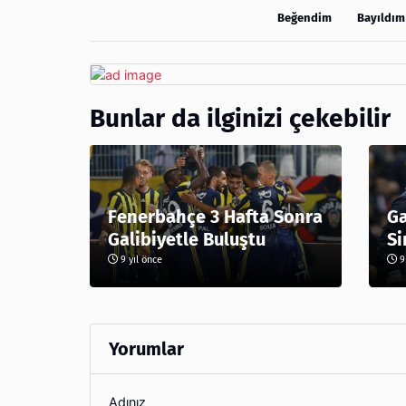
Beğendim
Bayıldım
Bunlar da ilginizi çekebilir
Fenerbahçe 3 Hafta Sonra
Ga
Galibiyetle Buluştu
Si
9 yıl önce
9 
Yorumlar
Adınız