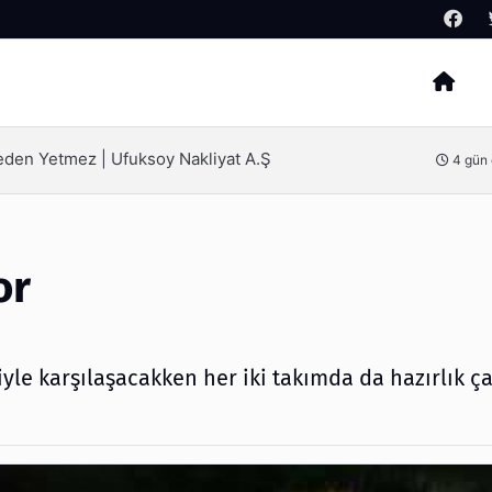
Arama
SEO Hizmeti Alırken Kandırılmamak İçin Bilinmesi Ge
4 gün önce
or
iyle karşılaşacakken her iki takımda da hazırlık ç