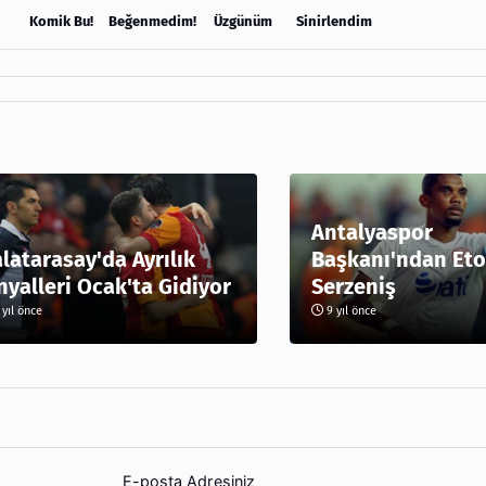
Komik Bu!
Beğenmedim!
Üzgünüm
Sinirlendim
Antalyaspor
latarasay'da Ayrılık
Başkanı'ndan Eto
nyalleri Ocak'ta Gidiyor
Serzeniş
yıl önce
9 yıl önce
E-posta Adresiniz