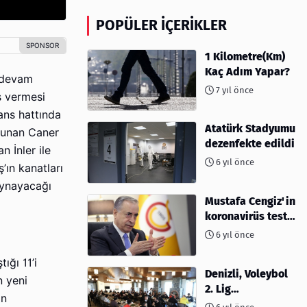
POPÜLER İÇERIKLER
1 Kilometre(Km)
Kaç Adım Yapar?
ı devam
7 yıl önce
s vermesi
ans hattında
Atatürk Stadyumu
lunan Caner
dezenfekte edildi
 İnler ile
6 yıl önce
’ın kanatları
oynayacağı
Mustafa Cengiz'in
koronavirüs test
sonucu açıklandı
6 yıl önce
ığı 11’i
Denizli, Voleybol
n yeni
2. Lig
in
müsabakalarına