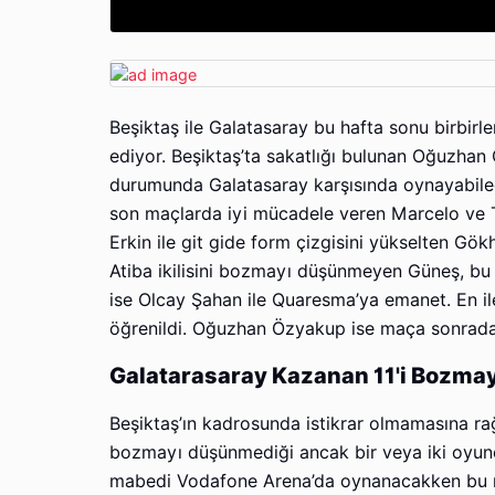
Beşiktaş ile Galatasaray bu hafta sonu birbirle
ediyor. Beşiktaş’ta sakatlığı bulunan Oğuzhan
durumunda Galatasaray karşısında oynayabilec
son maçlarda iyi mücadele veren Marcelo ve T
Erkin ile git gide form çizgisini yükselten Gö
Atiba ikilisini bozmayı düşünmeyen Güneş, bu i
ise Olcay Şahan ile Quaresma’ya emanet. En i
öğrenildi. Oğuzhan Özyakup ise maça sonradan
Galatarasaray Kazanan 11'i Bozma
Beşiktaş’ın kadrosunda istikrar olmamasına ra
bozmayı düşünmediği ancak bir veya iki oyuncun
mabedi Vodafone Arena’da oynanacakken bu ma