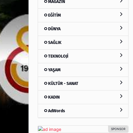
MAGAZİN
EĞİTİM
DÜNYA
SAĞLIK
TEKNOLOJİ
YAŞAM
KÜLTÜR - SANAT
KADIN
AdWords