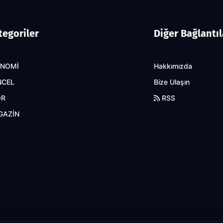
tegoriler
Diğer Bağlantıl
ONOMİ
Hakkımızda
NCEL
Bize Ulaşın
OR
RSS
GAZİN