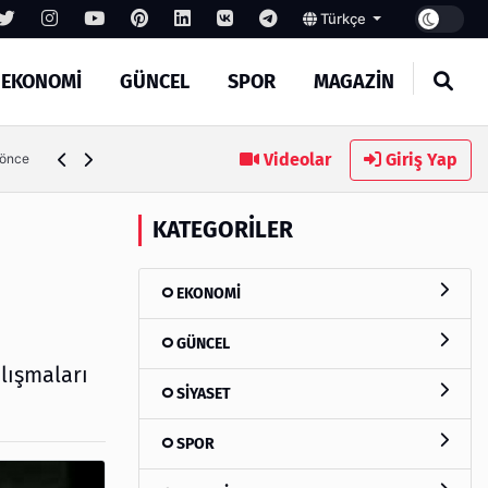
Türkçe
EKONOMİ
GÜNCEL
SPOR
MAGAZİN
rekenler
Videolar
Giriş Yap
4 gün önce
KATEGORILER
EKONOMİ
GÜNCEL
alışmaları
SİYASET
SPOR