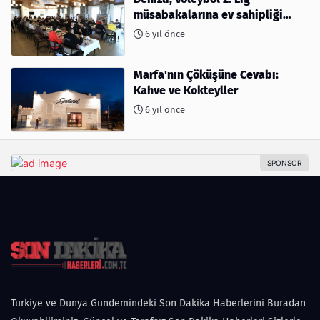
müsabakalarına ev sahipliği
yapıyor
6 yıl önce
Marfa'nın Çöküşüne Cevabı:
Kahve ve Kokteyller
6 yıl önce
Türkiye ve Dünya Gündemindeki Son Dakika Haberlerini Buradan