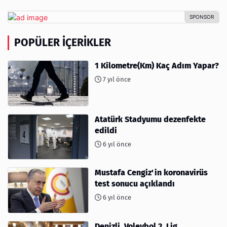
POPÜLER İÇERIKLER
1 Kilometre(Km) Kaç Adım Yapar?
7 yıl önce
Atatürk Stadyumu dezenfekte
edildi
6 yıl önce
Mustafa Cengiz'in koronavirüs
test sonucu açıklandı
6 yıl önce
Denizli, Voleybol 2. Lig