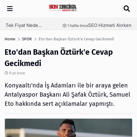
Arama
SEO Hizmeti Alırken Kandırılmamak İçin Bilinmesi Gerekenler
nce
1 hafta önce
Home
SPOR
Eto'dan Başkan Öztürk'e Cevap Gecikmedi
Eto'dan Başkan Öztürk'e Cevap
Gecikmedi
9 yıl önce
Konyaaltı'nda İş Adamları ile bir araya gelen
Antalyaspor Başkanı Ali Şafak Öztürk, Samuel
Eto hakkında sert açıklamalar yapmıştı.