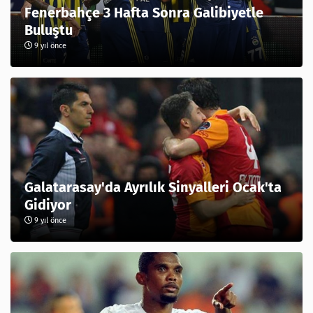
Fenerbahçe 3 Hafta Sonra Galibiyetle
Buluştu
9 yıl önce
Galatarasay'da Ayrılık Sinyalleri Ocak'ta
Gidiyor
9 yıl önce