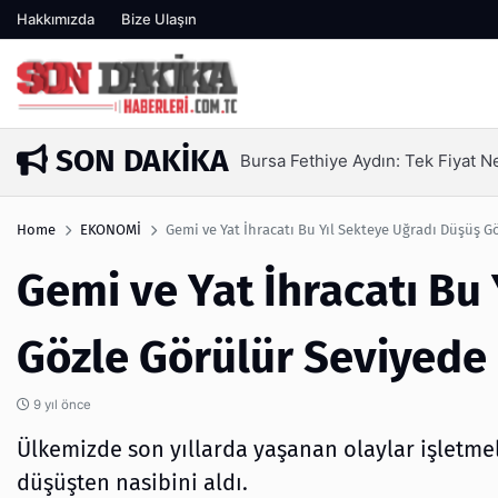
Hakkımızda
Bize Ulaşın
SON DAKIKA
n Yetmez | Ufuksoy Nakliyat A.Ş
4 gün önc
Home
EKONOMİ
Gemi ve Yat İhracatı Bu Yıl Sekteye Uğradı Düşüş G
Gemi ve Yat İhracatı Bu
Gözle Görülür Seviyede
9 yıl önce
Ülkemizde son yıllarda yaşanan olaylar işletmel
düşüşten nasibini aldı.