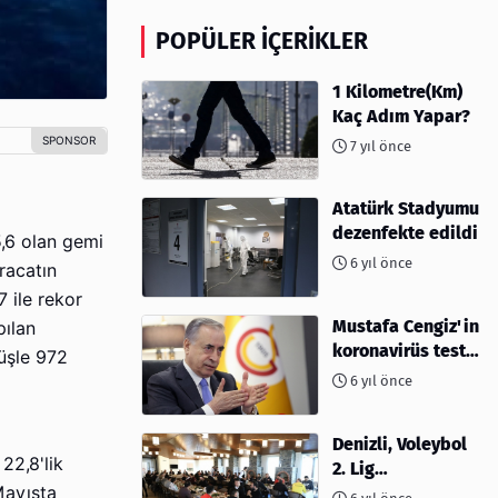
POPÜLER İÇERIKLER
1 Kilometre(Km)
Kaç Adım Yapar?
7 yıl önce
Atatürk Stadyumu
dezenfekte edildi
5,6 olan gemi
6 yıl önce
racatın
7 ile rekor
Mustafa Cengiz'in
pılan
koronavirüs test
üşle 972
sonucu açıklandı
6 yıl önce
Denizli, Voleybol
22,8'lik
2. Lig
Mayısta
müsabakalarına