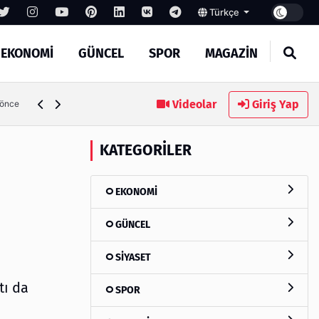
Türkçe
EKONOMİ
GÜNCEL
SPOR
MAGAZİN
Videolar
Giriş Yap
5 gün önce
KATEGORILER
EKONOMİ
GÜNCEL
SİYASET
tı da
SPOR