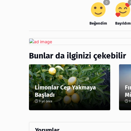
Beğendim
Bayıldım
Bunlar da ilginizi çekebilir
Limonlar Cep Yakmaya
Fı
Başladı
Mü
9 yıl önce
9 
Yorumlar