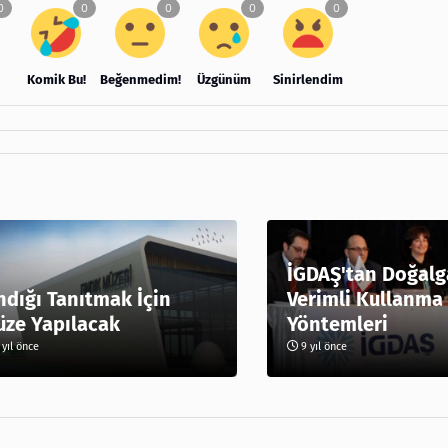
Komik Bu!
Beğenmedim!
Üzgünüm
Sinirlendim
İGDAŞ'tan Doğalg
ndığı Tanıtmak İçin
Verimli Kullanma
ze Yapılacak
Yöntemleri
yıl önce
9 yıl önce