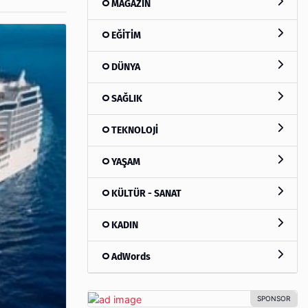
MAGAZİN
EĞİTİM
DÜNYA
SAĞLIK
TEKNOLOJİ
YAŞAM
KÜLTÜR - SANAT
KADIN
AdWords