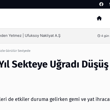
Arama
SEO Hizmeti Alırken Kandırılmamak İçin Bilinmesi Gerekenler
e
özle Görülür Seviyede
 Yıl Sekteye Uğradı Düşüş
eri de etkiler duruma gelirken gemi ve yat ihraca