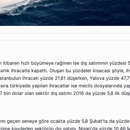
n itibaren hızlı büyümeye rağmen ise dış satımının yüzdesi 
rlık ihracatla kapattı. Oluşan bu yüzdeler kisacasi şöyle, ih
 istanbulun ihracatı yüzde 21,61 düşerken, Yalova yüzde 47,7
sıra türkiyede yapılan ihracatlar ise meclis dosyalarında ya
 bin dolar olan sektör dış satımı 2016 da yüzde 5,6 lik düş
tımı geçen seneye göre ocakta yüzde 5,8 Şubat'ta da yüzde 
yüme kaydeden sektörün dış satımı, Nisan'da yüzde 10,46 