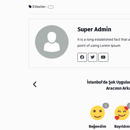
Etiketler :
Super Admin
It is a long established fact that
point of using Lorem Ipsum
İstanbul'da Şok Uygul
Aracının Ark
Beğendim
Bayıldım