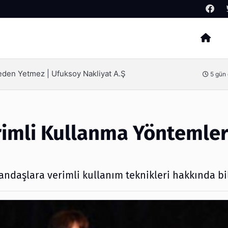
Arama
SEO Hizmeti Alırken Kandırılmamak İçin Bilinmesi Ge
5 gün önce
rimli Kullanma Yöntemler
andaşlara verimli kullanım teknikleri hakkında bil