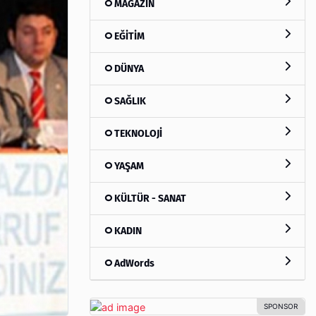
MAGAZİN
EĞİTİM
DÜNYA
SAĞLIK
TEKNOLOJİ
YAŞAM
KÜLTÜR - SANAT
KADIN
AdWords