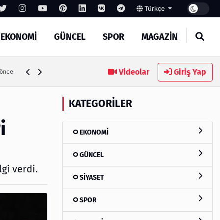
Türkçe
EKONOMİ
GÜNCEL
SPOR
MAGAZİN
rekenler
Videolar
Giriş Yap
6 gün önce
KATEGORILER
i
EKONOMİ
GÜNCEL
gi verdi.
SİYASET
SPOR