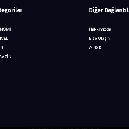
tegoriler
Diğer Bağlantıl
ONOMİ
Hakkımızda
NCEL
Bize Ulaşın
OR
RSS
GAZİN
Copyright 2022© - Allright reserved.