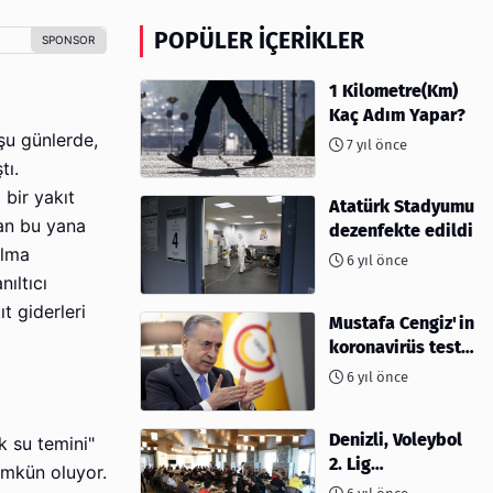
POPÜLER İÇERIKLER
1 Kilometre(Km)
Kaç Adım Yapar?
şu günlerde,
7 yıl önce
tı.
 bir yakıt
Atatürk Stadyumu
dan bu yana
dezenfekte edildi
olma
6 yıl önce
ıltıcı
t giderleri
Mustafa Cengiz'in
koronavirüs test
sonucu açıklandı
6 yıl önce
Denizli, Voleybol
k su temini"
2. Lig
ümkün oluyor.
müsabakalarına