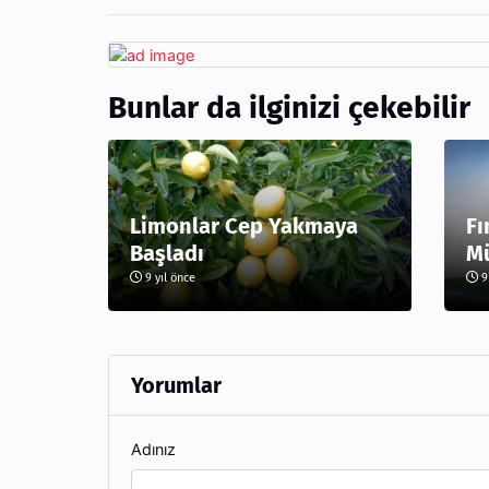
Bunlar da ilginizi çekebilir
Limonlar Cep Yakmaya
Fı
Başladı
Mü
9 yıl önce
9 
Yorumlar
Adınız