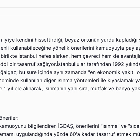
 iyiye kendini hissettirdiği, beyaz örtünün yurdu kapladığı 
nli kullanabileceğine yönelik önerilerini kamuoyuyla paylaş
birlikte İstanbul nefes alırken, hem çevreci hem de avantajlı
iddi bir tasarruf sağlıyor.İstanbullular tarafından 1992 yılın
doğalgaz; bu süre içinde aynı zamanda "en ekonomik yakıt" 
eminde kullanılan diğer ısınma yöntemleri ile kıyaslamak yan
1 yıl ele alınarak, ısınmanın yanı sıra, mutfak ve banyo yakı
öneriler:
amuoyunu bilgilendiren İGDAŞ, önerilerini "ısınma" ve "sıca
in tamamı uygulandığında yüzde 60'a kadar tasarruf etmek m