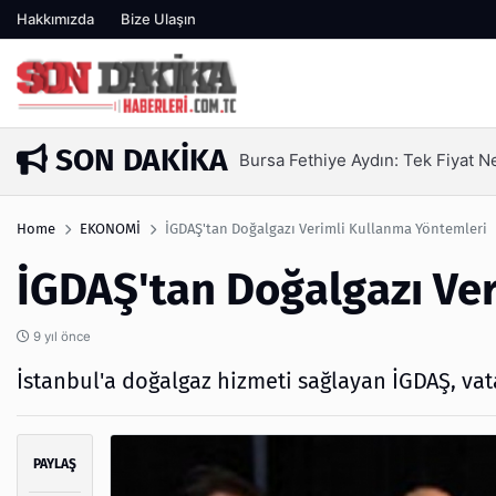
Hakkımızda
Bize Ulaşın
SON DAKIKA
iyat Neden Yetmez | Ufuksoy Nakliyat A.Ş
Home
EKONOMİ
İGDAŞ'tan Doğalgazı Verimli Kullanma Yöntemleri
İGDAŞ'tan Doğalgazı Ve
9 yıl önce
İstanbul'a doğalgaz hizmeti sağlayan İGDAŞ, vat
PAYLAŞ