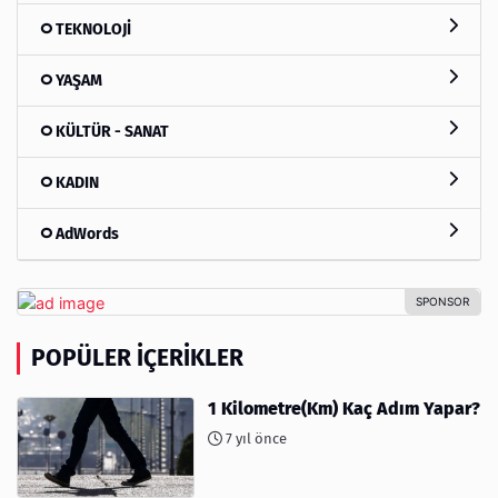
TEKNOLOJİ
YAŞAM
KÜLTÜR - SANAT
KADIN
AdWords
POPÜLER İÇERIKLER
1 Kilometre(Km) Kaç Adım Yapar?
7 yıl önce