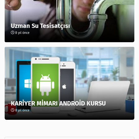
Uzman Su Tesisatçısı
8 yıl önce
KARİYER MİMARI ANDROİD KURSU
8 yıl önce