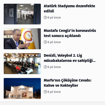
Atatürk Stadyumu dezenfekte
edildi
6 yıl önce
Mustafa Cengiz'in koronavirüs
test sonucu açıklandı
6 yıl önce
Denizli, Voleybol 2. Lig
müsabakalarına ev sahipliği
yapıyor
6 yıl önce
Marfa'nın Çöküşüne Cevabı:
Kahve ve Kokteyller
6 yıl önce