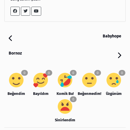
Babyhope
Bornoz
Beğendim
Bayıldım
Komik Bu!
Beğenmedim!
Üzgünüm
Sinirlendim