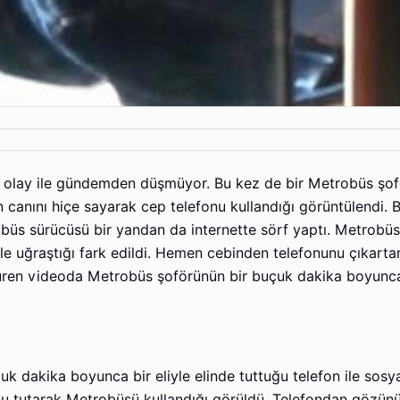
ir olay ile gündemden düşmüyor. Bu kez de bir Metrobüs şo
ın canını hiçe sayarak cep telefonu kullandığı görüntülendi. 
obüs sürücüsü bir yandan da internette sörf yaptı. Metrobüs
le uğraştığı fark edildi. Hemen cebinden telefonunu çıkart
 süren videoda Metrobüs şoförünün bir buçuk dakika boyun
k dakika boyunca bir eliyle elinde tuttuğu telefon ile sos
onu tutarak Metrobüsü kullandığı görüldü. Telefondan gözü