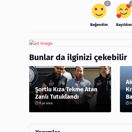
Beğendim
Bayıldım
Bunlar da ilginizi çekebilir
Ak
Şortlu Kıza Tekme Atan
Kı
Zanlı Tutuklandı
Ba
9 yıl önce
9 