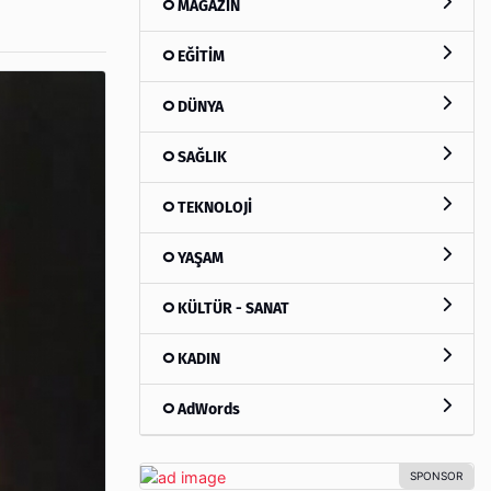
MAGAZİN
EĞİTİM
DÜNYA
SAĞLIK
TEKNOLOJİ
YAŞAM
KÜLTÜR - SANAT
KADIN
AdWords