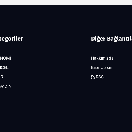
tegoriler
Diğer Bağlantıl
ONOMİ
Hakkımızda
NCEL
Bize Ulaşın
OR
RSS
GAZİN