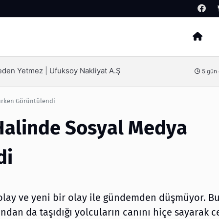
Arama
SEO Hizmeti Alırken Kandırılmamak İçin Bilinmesi Gerekenler
e
ırken Görüntülendi
Halinde Sosyal Medya
di
olay ve yeni bir olay ile gündemden düşmüyor. Bu
ndan da taşıdığı yolcuların canını hiçe sayarak c