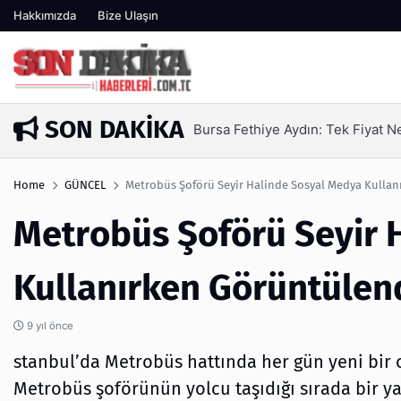
Hakkımızda
Bize Ulaşın
SON DAKIKA
n Yetmez | Ufuksoy Nakliyat A.Ş
5 gün önc
Home
GÜNCEL
Metrobüs Şoförü Seyir Halinde Sosyal Medya Kullan
Metrobüs Şoförü Seyir 
Kullanırken Görüntülen
9 yıl önce
stanbul’da Metrobüs hattında her gün yeni bir 
Metrobüs şoförünün yolcu taşıdığı sırada bir ya