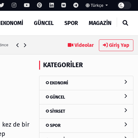
Türkçe
EKONOMİ
GÜNCEL
SPOR
MAGAZİN
Videolar
Giriş Yap
5 gün önce
KATEGORILER
EKONOMİ
GÜNCEL
SİYASET
 kez de bir
SPOR
ep