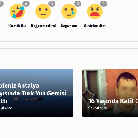
Komik Bu!
Beğenmedim!
Üzgünüm
Sinirlendim
deniz Antalya
yısında Türk Yük Gemisi
ttı
16 Yaşında Katil 
yıl önce
9 yıl önce