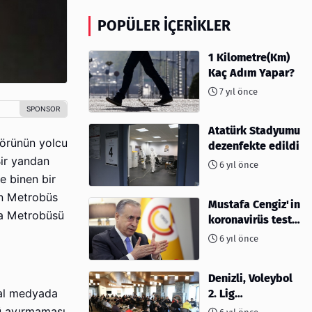
POPÜLER İÇERIKLER
1 Kilometre(Km)
Kaç Adım Yapar?
7 yıl önce
Atatürk Stadyumu
förünün yolcu
dezenfekte edildi
Bir yandan
6 yıl önce
e binen bir
an Metrobüs
Mustafa Cengiz'in
ca Metrobüsü
koronavirüs test
sonucu açıklandı
6 yıl önce
Denizli, Voleybol
yal medyada
2. Lig
müsabakalarına
nü ayırmaması