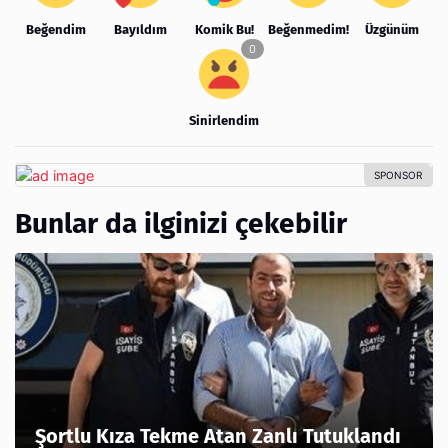
Beğendim
Bayıldım
Komik Bu!
Beğenmedim!
Üzgünüm
Sinirlendim
Bunlar da ilginizi çekebilir
Şortlu Kıza Tekme Atan Zanlı Tutuklandı