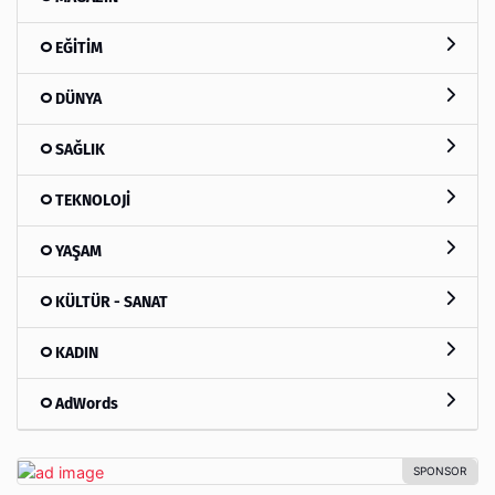
EĞİTİM
DÜNYA
SAĞLIK
TEKNOLOJİ
YAŞAM
KÜLTÜR - SANAT
KADIN
AdWords