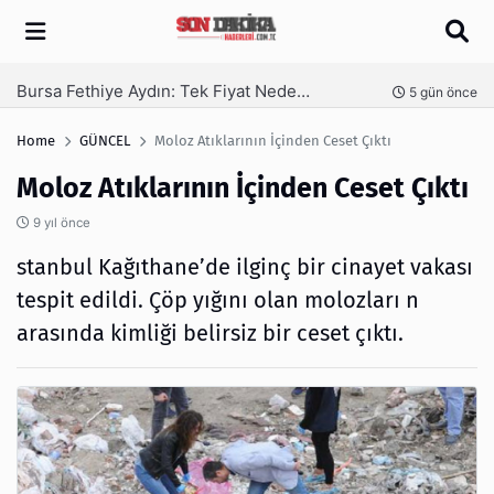
Arama
SEO Hizmeti Alırken Kandırılmamak İçin Bilinmesi Gerekenler
nce
6 gün önce
Home
GÜNCEL
Moloz Atıklarının İçinden Ceset Çıktı
Moloz Atıklarının İçinden Ceset Çıktı
9 yıl önce
stanbul Kağıthane’de ilginç bir cinayet vakası
tespit edildi. Çöp yığını olan molozları n
arasında kimliği belirsiz bir ceset çıktı.