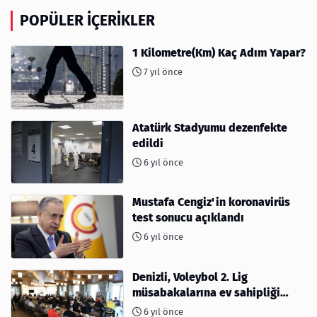
POPÜLER İÇERIKLER
1 Kilometre(Km) Kaç Adım Yapar?
7 yıl önce
Atatürk Stadyumu dezenfekte
edildi
6 yıl önce
Mustafa Cengiz'in koronavirüs
test sonucu açıklandı
6 yıl önce
Denizli, Voleybol 2. Lig
müsabakalarına ev sahipliği
yapıyor
6 yıl önce