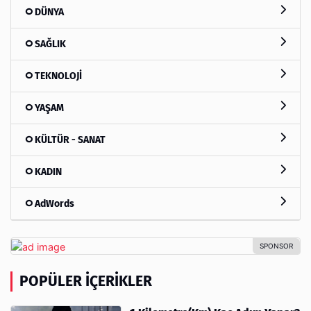
DÜNYA
SAĞLIK
TEKNOLOJİ
YAŞAM
KÜLTÜR - SANAT
KADIN
AdWords
POPÜLER İÇERIKLER