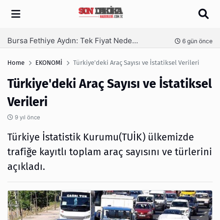
Arama
SEO Hizmeti Alırken Kandırılmamak İçin Bilinmesi Gerekenler
nce
1 hafta önce
Home
EKONOMİ
Türkiye'deki Araç Sayısı ve İstatiksel Verileri
Türkiye'deki Araç Sayısı ve İstatiksel
Verileri
9 yıl önce
Türkiye İstatistik Kurumu(TUİK) ülkemizde
trafiğe kayıtlı toplam araç sayısını ve türlerini
açıkladı.