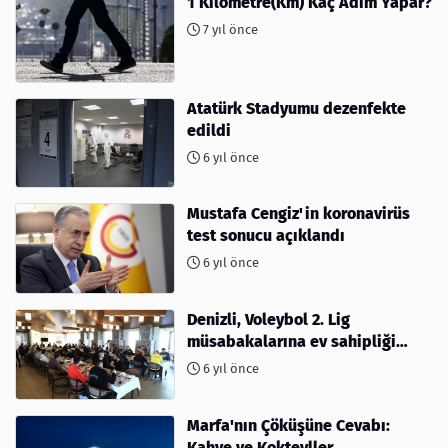
1 Kilometre(Km) Kaç Adım Yapar?
7 yıl önce
Atatürk Stadyumu dezenfekte
edildi
6 yıl önce
Mustafa Cengiz'in koronavirüs
test sonucu açıklandı
6 yıl önce
Denizli, Voleybol 2. Lig
müsabakalarına ev sahipliği
yapıyor
6 yıl önce
Marfa'nın Çöküşüne Cevabı:
Kahve ve Kokteyller