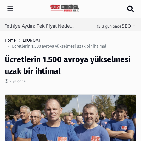
Arama
SEO Hizmeti Alırken Kandırılmamak İçin Bilinmesi Gerekenler
nce
4 gün önce
Home
EKONOMİ
Ücretlerin 1.500 avroya yükselmesi uzak bir ihtimal
Ücretlerin 1.500 avroya yükselmesi
uzak bir ihtimal
2 yıl önce