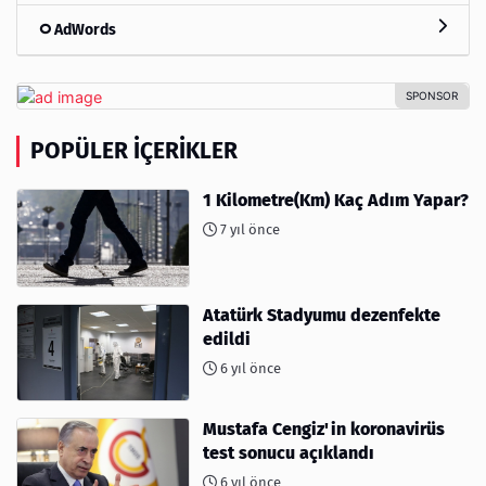
AdWords
POPÜLER İÇERIKLER
1 Kilometre(Km) Kaç Adım Yapar?
7 yıl önce
Atatürk Stadyumu dezenfekte
edildi
6 yıl önce
Mustafa Cengiz'in koronavirüs
test sonucu açıklandı
6 yıl önce