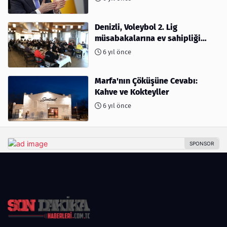
Denizli, Voleybol 2. Lig
müsabakalarına ev sahipliği
yapıyor
6 yıl önce
Marfa'nın Çöküşüne Cevabı:
Kahve ve Kokteyller
6 yıl önce