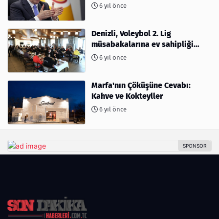
6 yıl önce
Denizli, Voleybol 2. Lig
müsabakalarına ev sahipliği
yapıyor
6 yıl önce
Marfa'nın Çöküşüne Cevabı:
Kahve ve Kokteyller
6 yıl önce