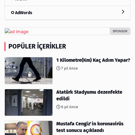
AdWords
POPÜLER İÇERIKLER
1 Kilometre(Km) Kaç Adım Yapar?
7 yıl önce
Atatürk Stadyumu dezenfekte
edildi
6 yıl önce
Mustafa Cengiz'in koronavirüs
test sonucu açıklandı