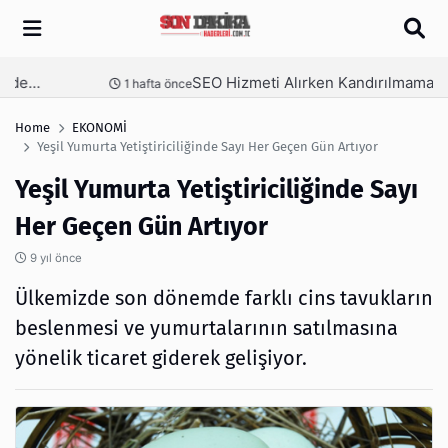
Arama
SEO Hizmeti Alırken Kandırılmamak İçin Bilinmesi Gerekenler
nce
1 hafta önce
Home
EKONOMİ
Yeşil Yumurta Yetiştiriciliğinde Sayı Her Geçen Gün Artıyor
Yeşil Yumurta Yetiştiriciliğinde Sayı
Her Geçen Gün Artıyor
9 yıl önce
Ülkemizde son dönemde farklı cins tavukların
beslenmesi ve yumurtalarının satılmasına
yönelik ticaret giderek gelişiyor.