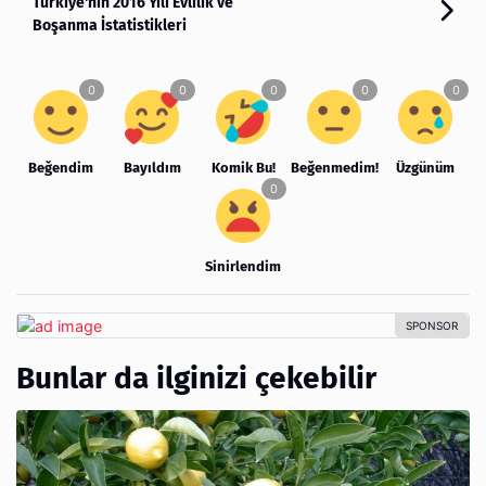
Türkiye'nin 2016 Yılı Evlilik ve
Boşanma İstatistikleri
Beğendim
Bayıldım
Komik Bu!
Beğenmedim!
Üzgünüm
Sinirlendim
Bunlar da ilginizi çekebilir