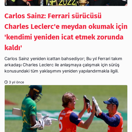
Carlos Sainz: Ferrari sürücüsü
Charles Leclerc'e meydan okumak için
'kendimi yeniden icat etmek zorunda
kaldı'
Carlos Sainz yeniden icattan bahsediyor; Bu yıl Ferrari takım
arkadaşı Charles Leclerc ile anlaşmaya çalışmak için sürüş
konusundaki tüm yaklaşımını yeniden yapılandırmakla ilgili.
3 yıl önce