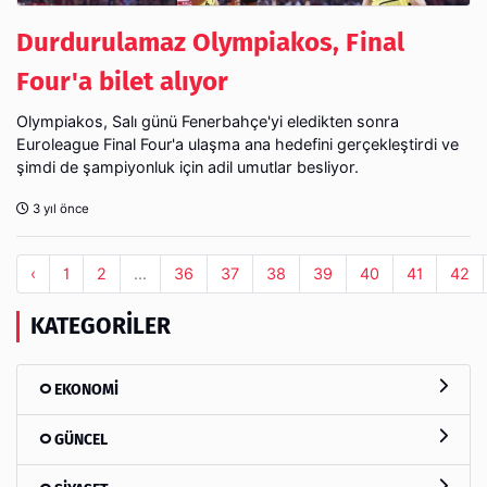
Durdurulamaz Olympiakos, Final
Four'a bilet alıyor
Olympiakos, Salı günü Fenerbahçe'yi eledikten sonra
Euroleague Final Four'a ulaşma ana hedefini gerçekleştirdi ve
şimdi de şampiyonluk için adil umutlar besliyor.
3 yıl önce
‹
1
2
...
36
37
38
39
40
41
42
KATEGORILER
EKONOMİ
GÜNCEL