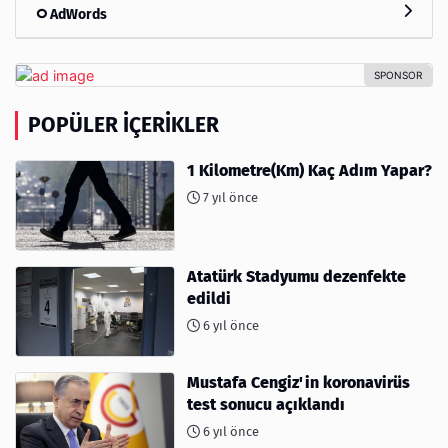
AdWords
POPÜLER İÇERIKLER
1 Kilometre(Km) Kaç Adım Yapar?
7 yıl önce
Atatürk Stadyumu dezenfekte
edildi
6 yıl önce
Mustafa Cengiz'in koronavirüs
test sonucu açıklandı
6 yıl önce