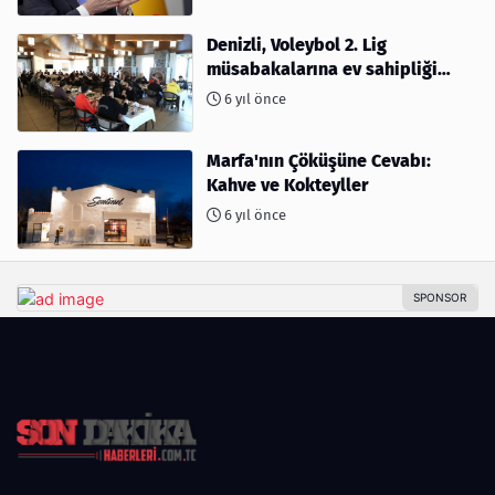
Denizli, Voleybol 2. Lig
müsabakalarına ev sahipliği
yapıyor
6 yıl önce
Marfa'nın Çöküşüne Cevabı:
Kahve ve Kokteyller
6 yıl önce