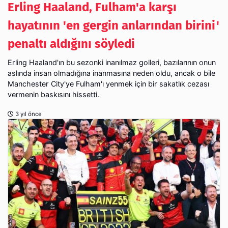
Erling Haaland, Fulham'a karşı
hayatının 'en gergin anlarından birini'
penaltı aldığını söyledi
Erling Haaland'ın bu sezonki inanılmaz golleri, bazılarının onun
aslında insan olmadığına inanmasına neden oldu, ancak o bile
Manchester City'ye Fulham'ı yenmek için bir sakatlık cezası
vermenin baskısını hissetti.
3 yıl önce