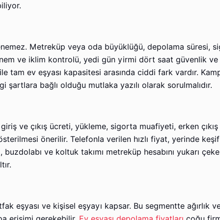
liyor.
enemez. Metreküp veya oda büyüklüğü, depolama süresi, sigo
em ve iklim kontrolü, yedi gün yirmi dört saat güvenlik ve e
 ile tam ev eşyası kapasitesi arasında ciddi fark vardır. Ka
gi şartlara bağlı olduğu mutlaka yazılı olarak sorulmalıdır.
giriş ve çıkış ücreti, yükleme, sigorta muafiyeti, erken çıkış
erilmesi önerilir. Telefonla verilen hızlı fiyat, yerinde keşi
, buzdolabı ve koltuk takımı metreküp hesabını yukarı çeker
tır.
ak eşyası ve kişisel eşyayı kapsar. Bu segmentte ağırlık v
a erişimi gerekebilir.
Ev eşyası depolama fiyatları
çoğu fir