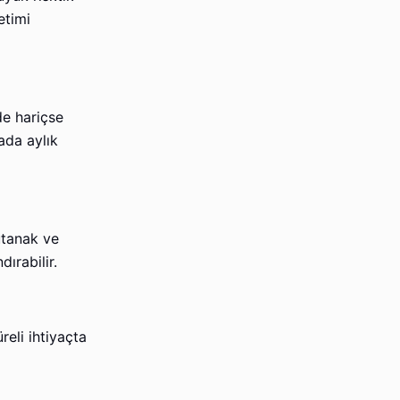
etimi
de hariçse
ada aylık
tutanak ve
ırabilir.
reli ihtiyaçta