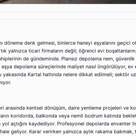
aynı döneme denk gelmesi, binlerce haneyi eşyalarını geçici o
k yalnızca ticari firmaların değil; öğrenci evi boşaltanların,
 sahiplerinin de gündeminde. Plansız depolama nem, güvenlik
e eşya depolama süreçlerinde maliyet nasıl öngörülüyor, ev 
 yakasında Kartal hattında nelere dikkat edilmeli; sektör u
nıyor.
ri arasında kentsel dönüşüm, daire yenileme projeleri ve ko
yaların koridorda, balkonda veya nemli bodrum katında bekle
 yol açtığını kaydediyor. Profesyonel depolarda envanter lis
lı hale geliyor. Karar verirken yalnızca aylık rakama bakmak,