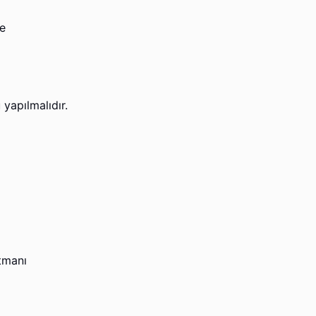
me
 yapılmalıdır.
tmanı