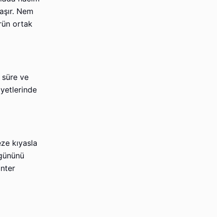
taşır. Nem
rün ortak
 süre ve
ayetlerinde
eze kıyasla
 gününü
anter