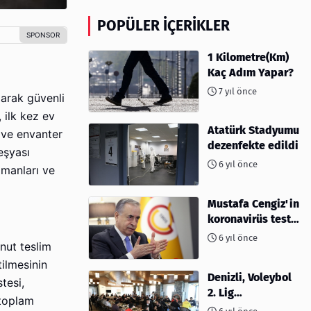
POPÜLER İÇERIKLER
1 Kilometre(Km)
Kaç Adım Yapar?
7 yıl önce
larak güvenli
 ilk kez ev
Atatürk Stadyumu
 ve envanter
dezenfekte edildi
eşyası
6 yıl önce
zmanları ve
Mustafa Cengiz'in
koronavirüs test
sonucu açıklandı
6 yıl önce
nut teslim
tilmesinin
Denizli, Voleybol
tesi,
2. Lig
 toplam
müsabakalarına