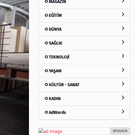
MAGAZİN
EĞİTİM
DÜNYA
SAĞLIK
TEKNOLOJİ
YAŞAM
KÜLTÜR - SANAT
KADIN
AdWords